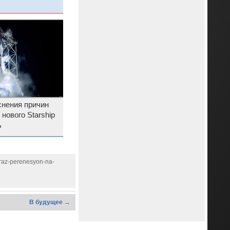
снения причин
нового Starship
ь
-raz-perenesyon-na-
В будущее →