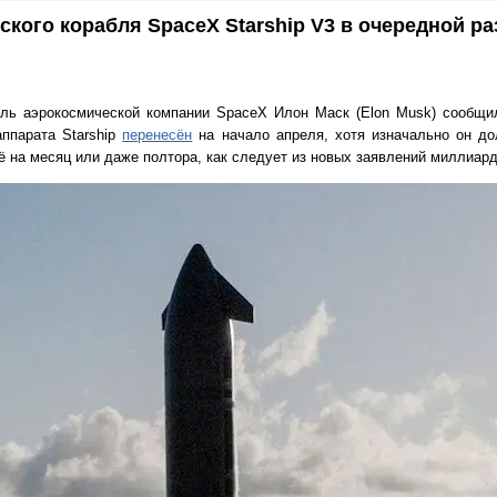
кого корабля SpaceX Starship V3 в очередной ра
ель аэрокосмической компании SpaceX Илон Маск (Elon Musk) сообщил
аппарата Starship
перенесён
на начало апреля, хотя изначально он до
ё на месяц или даже полтора, как следует из новых заявлений миллиард