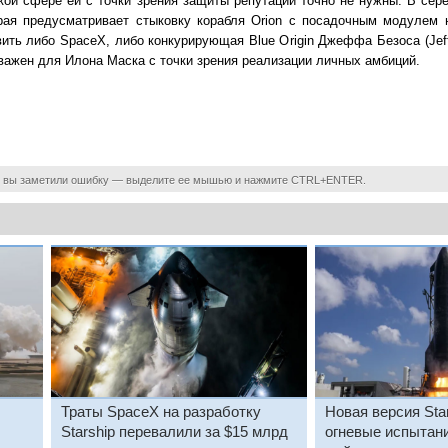
ской сфере ей с точки зрения защиты репутации точно не нужны. В сер
орая предусматривает стыковку корабля Orion с посадочным модулем 
ть либо SpaceX, либо конкурирующая Blue Origin Джеффа Безоса (Jeff
 важен для Илона Маска с точки зрения реализации личных амбиций.
 вы заметили ошибку — выделите ее мышью и нажмите CTRL+ENTER.
Траты SpaceX на разработку
Новая версия Sta
Starship перевалили за $15 млрд
огневые испытан