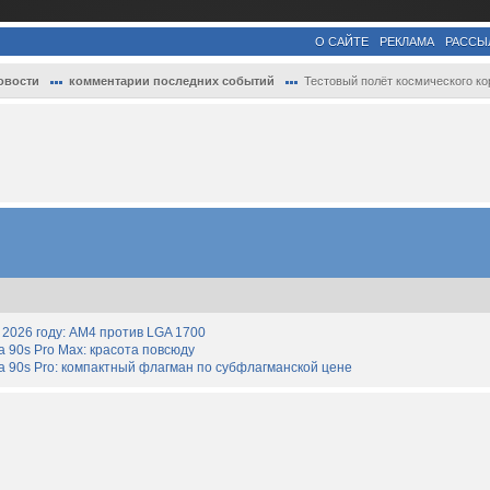
О САЙТЕ
РЕКЛАМА
РАССЫ
овости
комментарии последних событий
Тестовый полёт космического корабля Spac..
2026 году: AM4 против LGA 1700
90s Pro Max: красота повсюду
 90s Pro: компактный флагман по субфлагманской цене