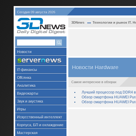
Сегодня 09 августа 2026
3DNews
Технологии и рынок IT. Н
Новости
Новости Hardware
IT-финансы
Offсянка
Самое интересное в обзорах
Аналитика
Лучший процессор под DDR4 в 
Видеокарты
Обзор смартфона HUAWEI Pura 
Звук и акустика
Обзор смартфона HUAWEI Pura
Игры
Искусственный интеллект
Корпуса, БП и охлаждение
Мастерская