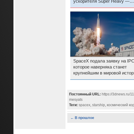
ускорителя Super Heavy —
SpaceX готова к запуску Star
V3
SpaceX подала заявку на IPO
которое наверняка станет
крупнейшим в мировой истор
Постоянный URL:
https://3dnews.ru/
mesyats
Теги:
spacex
,
starship
,
космический ко
← В прошлое