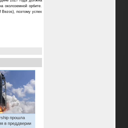
едине 2027 года должна
на околоземной орбите.
 Bezos), поэтому успех
rship прошла
ия в преддверии