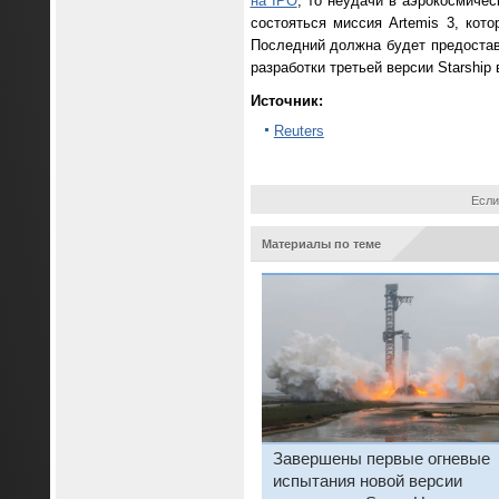
на IPO
, то неудачи в аэрокосмиче
состояться миссия Artemis 3, кот
Последний должна будет предостави
разработки третьей версии Starship
Источник:
Reuters
Если
Материалы по теме
Завершены первые огневые
испытания новой версии