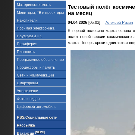
Материнские платы
Тестовый полёт космичес
на месяц
Мониторы, ТВ и проекторы
Накопители
04.04.2026
[05:03],
Алексей Разин
Носимая электроника
В первой половине марта основат
Ноутбуки и ПК
полёт новой версии космического 
марта. Теперь сроки сдвигаются ещ
Периферия
Планшеты
Программное обеспечение
Процессоры и память
Сети и коммуникации
Смартфоны
Умные вещи
Фото и видео
Цифровой автомобиль
RSS/Социальные сети
Рассылка
[NEW!]
Вакансии