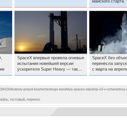
майского старта
ship
,
SpaceX впервые провела огневые
SpaceX без объя
испытания новейшей версии
перенесла запуск 
ии
ускорителя Super Heavy — такой
с марта на апрел
долетит даже до Луны
1139426/testoviy-polyot-kosmicheskogo-korablya-spacex-starship-v3-v-ocherednoy
рабль
,
тестовый
,
перенос