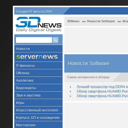
Сегодня 07 августа 2026
3DNews
Новости Software
Иск
Новости
Новости Software
IT-финансы
Offсянка
Самое интересное в обзорах
Аналитика
Лучший процессор под DDR4 в 
Видеокарты
Обзор смартфона HUAWEI Pura 
Звук и акустика
Обзор смартфона HUAWEI Pura
Игры
Искусственный интеллект
Корпуса, БП и охлаждение
Мастерская