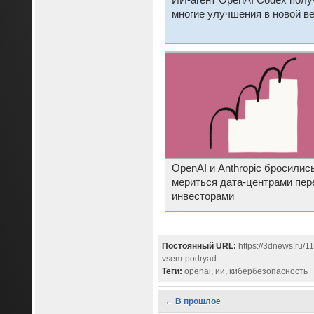
ИИ-агент OpenAI Codex полу
многие улучшения в новой в
OpenAI и Anthropic бросилис
мериться дата-центрами пер
инвесторами
Постоянный URL:
https://3dnews.ru/1
vsem-podryad
Теги:
openai
,
ии
,
кибербезопасность
← В прошлое