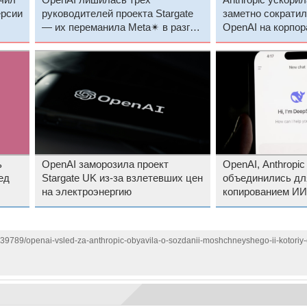
чил
OpenAI лишилась трёх
Anthropic ускори
ерсии
руководителей проекта Stargate
заметно сократил
— их переманила Meta✴ в разгар
OpenAI на корпо
гонки ИИ
ИИ-сервисов
ь
OpenAI заморозила проект
OpenAI, Anthropic
ед
Stargate UK из-за взлетевших цен
объединились дл
на электроэнергию
копированием ИИ
китайцами
139789/openai-vsled-za-anthropic-obyavila-o-sozdanii-moshchneyshego-ii-kotoriy-