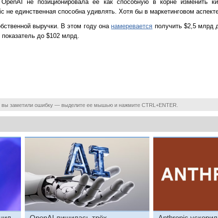
 OpenAI не позиционировала её как способную в корне изменить к
ic не единственная способна удивлять. Хотя бы в маркетинговом аспекте
бственной выручки. В этом году она
намеревается
получить $2,5 млрд д
 показатель до $102 млрд.
 вы заметили ошибку — выделите ее мышью и нажмите CTRL+ENTER.