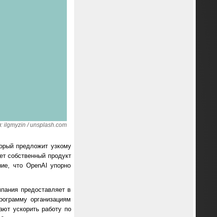
ilgmyzin / unsplash.com
торый предложит узкому
дет собственный продукт
ие, что OpenAI упорно
мпания предоставляет в
рограмму организациям
ают ускорить работу по