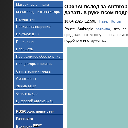
Материнские платы
OpenAI вслед за Anthro
давать в руки всем под
Мониторы, ТВ и проекторы
Накопители
10.04.2026
[12:59],
Павел Котов
Носимая электроника
Ранее Anthropic
заявила
, что её
Ноутбуки и ПК
представляет угрозу — она слишк
подобного инструмента.
Периферия
Планшеты
Программное обеспечение
Процессоры и память
Сети и коммуникации
Смартфоны
Умные вещи
Фото и видео
Цифровой автомобиль
RSS/Социальные сети
Рассылка
[NEW!]
Вакансии