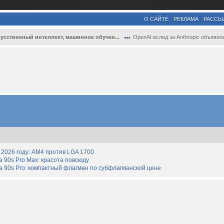
О САЙТЕ
РЕКЛАМА
РАССЫ
усственный интеллект, машинное обучен...
OpenAI вслед за Anthropic объявила о соз.
2026 году: AM4 против LGA 1700
90s Pro Max: красота повсюду
 90s Pro: компактный флагман по субфлагманской цене