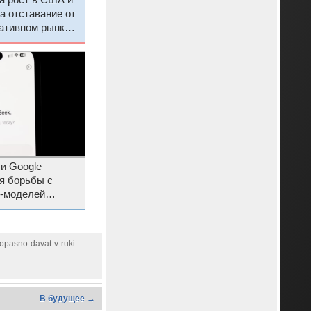
ла рост в США и
а отставание от
ративном рынке
 и Google
я борьбы с
-моделей
opasno-davat-v-ruki-
В будущее →