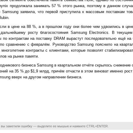
ynix продолжала занимать 57 % этого рынка, поэтому в данном случ
е Samsung заявила, что первой приступила к массовым поставкам то
ubin.
сли в цене на 88 %, а в прошлом году они более чем удвоились в цен
 дальнейшему росту благосостояния Samsung Electronics. В текущем 
ны по контрактам на поставку DRAM вырастут последовательно ещё на 
 по сравнению с февралём. Руководство Samsung пояснило на квартал
 многолетние контракты с клиентами, которые позволят стабилизирова
лов на рынке памяти.
одникового бизнеса Samsung в квартальном отчёте скрылось снижение 
ний на 35 % до $1,9 млрд, причём отчасти в этом виноват именно рост
sung вверх на другом направлении бизнеса.
 вы заметили ошибку — выделите ее мышью и нажмите CTRL+ENTER.