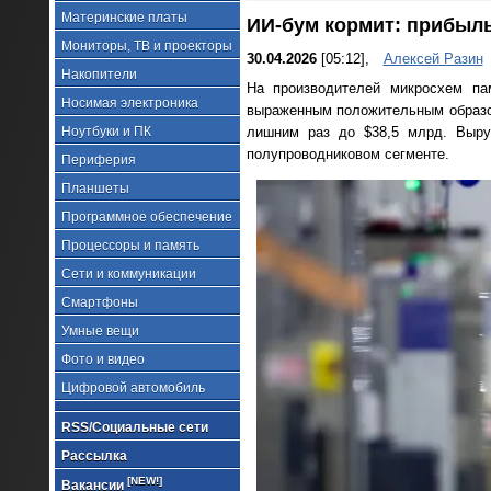
Материнские платы
ИИ-бум кормит: прибыль
Мониторы, ТВ и проекторы
30.04.2026
[05:12],
Алексей Разин
Накопители
На производителей микросхем па
Носимая электроника
выраженным положительным образом
Ноутбуки и ПК
лишним раз до $38,5 млрд. Выру
полупроводниковом сегменте.
Периферия
Планшеты
Программное обеспечение
Процессоры и память
Сети и коммуникации
Смартфоны
Умные вещи
Фото и видео
Цифровой автомобиль
RSS/Социальные сети
Рассылка
[NEW!]
Вакансии