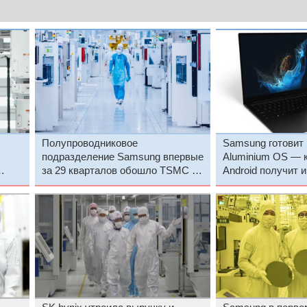
Полупроводниковое
Samsung готовит 
подразделение Samsung впервые
Aluminium OS — 
за 29 кварталов обошло TSMC по
Android получит 
выручке и прибыли
UI