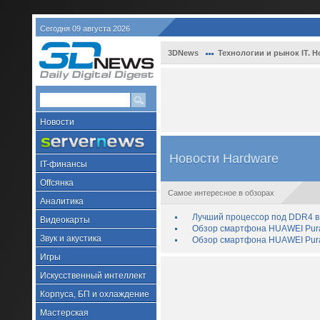
Сегодня 09 августа 2026
3DNews
Технологии и рынок IT. Н
Новости
Новости Hardware
IT-финансы
Offсянка
Самое интересное в обзорах
Аналитика
Лучший процессор под DDR4 в 
Видеокарты
Обзор смартфона HUAWEI Pura 
Звук и акустика
Обзор смартфона HUAWEI Pura
Игры
Искусственный интеллект
Корпуса, БП и охлаждение
Мастерская