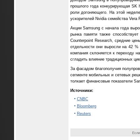
прошлого года конкурирующая SK h
роли догоняющего. На этой недел
ускорителей Nvidia семейства Vera R
Акции Samsung с начала года выро
рынка памяти также способствует
Counterpoint Research, средние це
отдельности они выросли на 42 %
компания склоняется к переходу на
сгладить влияние традиционных цик
За фасадом благополучия полупров
сегменте мобильных и сетевых реше
толкает финансовые показатели Sam
Источники:
CNBC
Bloomberg
Reuters
Если