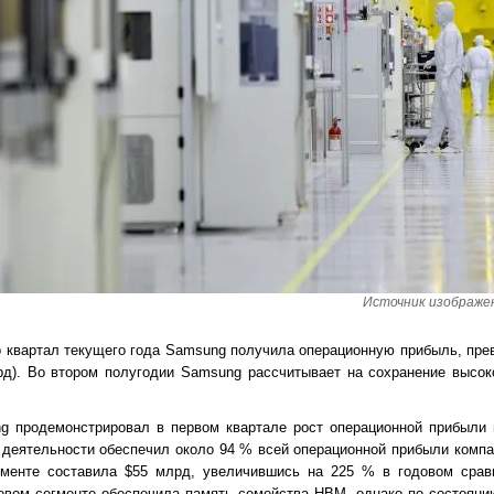
Источник изображени
ко квартал текущего года Samsung получила операционную прибыль, пр
рд). Во втором полугодии Samsung рассчитывает на сохранение высок
g продемонстрировал в первом квартале рост операционной прибыли п
 деятельности обеспечил около 94 % всей операционной прибыли компа
менте составила $55 млрд, увеличившись на 225 % в годовом срав
вом сегменте обеспечила память семейства HBM, однако по состояни