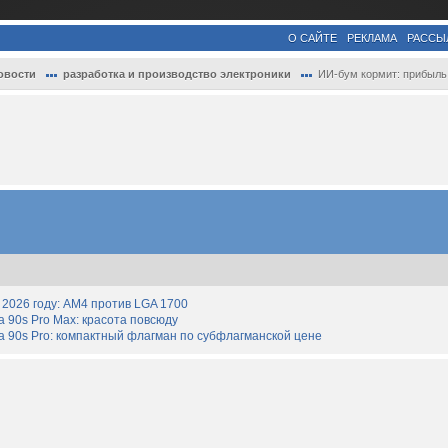
О САЙТЕ
РЕКЛАМА
РАССЫ
овости
разработка и производство электроники
ИИ-бум кормит: прибыль Samsung от полупр..
2026 году: AM4 против LGA 1700
90s Pro Max: красота повсюду
 90s Pro: компактный флагман по субфлагманской цене