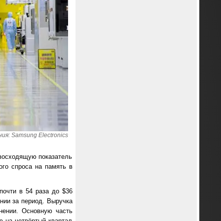
я: Samsung Electronics
евосходящую показатель
ого спроса на память в
очти в 54 раза до $36
нии за период. Выручка
нении. Основную часть
ю на четвёртый квартал