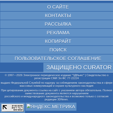
О САЙТЕ
КОНТАКТЫ
РАССЫЛКА
РЕКЛАМА
КОПИРАЙТ
ПОИСК
ПОЛЬЗОВАТЕЛЬСКОЕ СОГЛАШЕНИЕ
ЗАЩИЩЕНО CURATOR
© 1997—2026 Электронное периодическое издание "3ДНьюс" | Свидетельство о
регистрации СМИ Эл ФС 77-22224
выдано Федеральной Службой по надзору за соблюдением законодательства в сфере
массовых коммуникаций и охране культурного наследия
При цитировании документа ссылка на сайт с указанием автора обязательна. Полное
заимствование документа является нарушением
российского и международного законодательства и возможно только с согласия
редакции 3DNews.