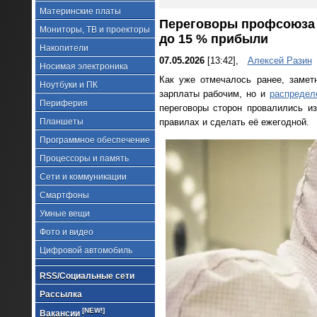
Материнские платы
Переговоры профсоюза 
Мониторы, ТВ и проекторы
до 15 % прибыли
Накопители
07.05.2026
[13:42],
Алексей Разин
Носимая электроника
Как уже отмечалось ранее, замет
Ноутбуки и ПК
зарплаты рабочим, но и
распредел
Периферия
переговоры сторон провалились из
Планшеты
правилах и сделать её ежегодной.
Программное обеспечение
Процессоры и память
Сети и коммуникации
Смартфоны
Умные вещи
Фото и видео
Цифровой автомобиль
RSS/Социальные сети
Рассылка
[NEW!]
Вакансии