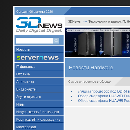
Сегодня 06 августа 2026
3DNews
Технологии и рынок IT. Н
РЕКЛАМА • ООО «ОНЛАЙН ТРЕЙДИНГ» ИНН 7
Новости
IT-финансы
Новости Hardware
Offсянка
Аналитика
Самое интересное в обзорах
Видеокарты
Лучший процессор под DDR4 в 
Обзор смартфона HUAWEI Pura 
Звук и акустика
Обзор смартфона HUAWEI Pura
Игры
Искусственный интеллект
Корпуса, БП и охлаждение
Мастерская