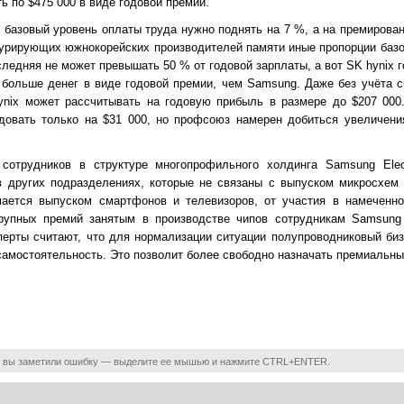
ь по $475 000 в виде годовой премии.
базовый уровень оплаты труда нужно поднять на 7 %, а на премирован
курирующих южнокорейских производителей памяти иные пропорции базо
следняя не может превышать 50 % от годовой зарплаты, а вот SK hynix 
 больше денег в виде годовой премии, чем Samsung. Даже без учёта 
ynix может рассчитывать на годовую прибыль в размере до $207 000
довать только на $31 000, но профсоюз намерен добиться увеличени
сотрудников в структуре многопрофильного холдинга Samsung Elec
в других подразделениях, которые не связаны с выпуском микросхем
мается выпуском смартфонов и телевизоров, от участия в намеченн
крупных премий занятым в производстве чипов сотрудникам Samsung
перты считают, что для нормализации ситуации полупроводниковый би
самостоятельность. Это позволит более свободно назначать премиальн
 вы заметили ошибку — выделите ее мышью и нажмите CTRL+ENTER.