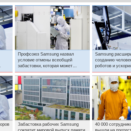
Профсоюз Samsung назвал
Samsung расшири
условие отмены всеобщей
созданию челове
забастовки, которая может
роботов и ускори
обернуться потерями до $680
трансформацию
млн в день
торов
Забастовка рабочих Samsung
40 000 сотрудни
сократит мировой выпуск памяти
вышли на протест