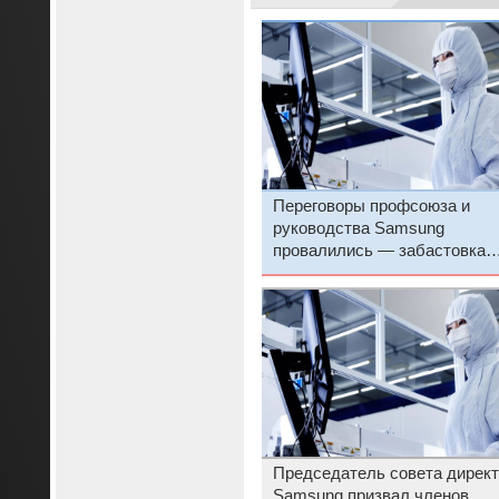
Переговоры профсоюза и
руководства Samsung
провалились — забастовка
намечена на 21 мая
Председатель совета дирек
Samsung призвал членов