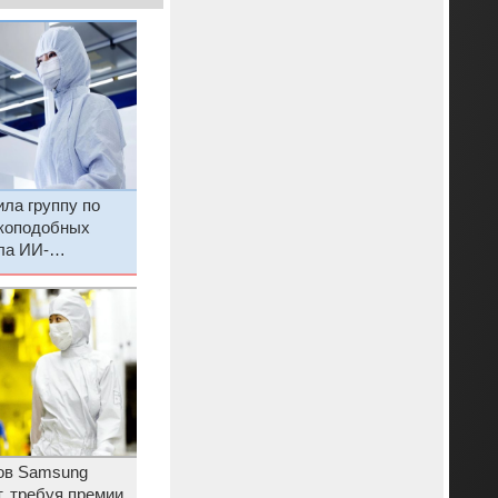
ла группу по
коподобных
ла ИИ-
ков Samsung
, требуя премии