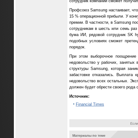
сотрудник компании сможет получит
Профсоюз Samsung настаивает, что 
15 % операционной прибыли. У кон
премии. В частности, в Samsung по
сотрудникам в шесть или семь раз
бума ИИ, рядовой сотрудник SK h
подобных условиях сможет претен
порядок.
При этом выборочное поощрение 
недовольство у рабочих, занятых 
структуры Samsung, которая зани
забастовке отказались. Выплата 
недовольство всех остальных. Экс
должен будет обрести своего рода 
Источник:
Financial Times
Если
Материалы по теме