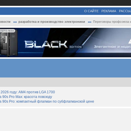
О САЙТЕ
РЕКЛАМА
РАССЫ
овости
разработка и производство электроники
Переговоры профсоюза и руководства Samsu.
727137650
2026 году: AM4 против LGA 1700
90s Pro Max: красота повсюду
 90s Pro: компактный флагман по субфлагманской цене