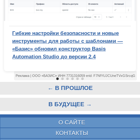
Гибкие настройки безопасности и новые
инструменты для работы с шаблонами —
«Базис» обновил конструктор Basis
Automation Studio до версии 2.4
Реклама | ООО «БАЗИС» ИНН 7731316059 erid: F7NfYUJCUneTVxGSrcqG
← В ПРОШЛОЕ
В БУДУЩЕЕ →
О САЙТЕ
КОНТАКТЫ