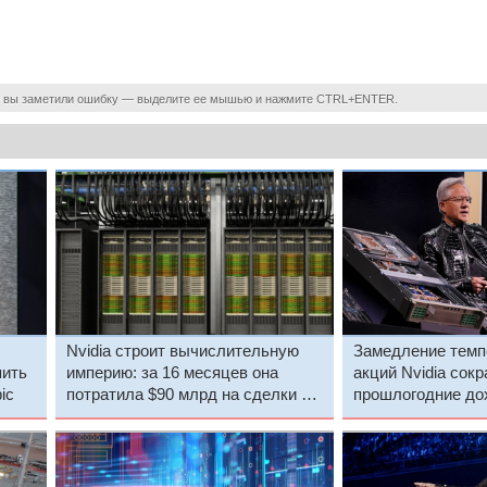
 вы заметили ошибку — выделите ее мышью и нажмите CTRL+ENTER.
Nvidia строит вычислительную
Замедление темп
пить
империю: за 16 месяцев она
акций Nvidia сок
ic
потратила $90 млрд на сделки и
прошлогодние до
инвестиции
основателя компа