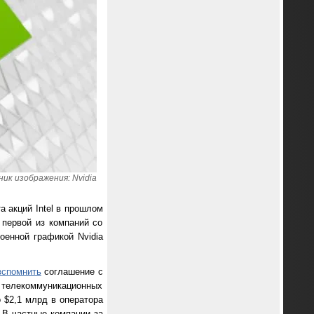
ик изображения: Nvidia
а акций Intel в прошлом
 первой из компаний со
роенной графикой Nvidia
вспомнить
соглашение с
а телекоммуникационных
 $2,1 млрд в оператора
 В частные компании за