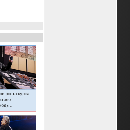
ов роста курса
ратило
ходы
нии на 27 %