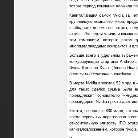
тот же период компания вложила по
Капитализация самой Nvidia за че
крупнейшую компанию мира, предс
свободного денежного потока, пол
активы. Эксперты уличили компанию
тем компаниям, которые потом т
многомиллиардных контрактов и вло
Больше всего в удельном выражени
конкурирующие стартапы Anthropic
Nvidia Дженсен Хуанг (Jensen Huan
должны поддерживать каждого»
.
В марте Nvidia вложила $2 млрд в 
для таких сделок сумма была на
принадлежит основателю «Яндек
провайдеров, Nvidia просто даёт им
Кстати, рекордные $30 млрд, котор
после первичных переговоров в сен
относительную близость IPO этог
капиталовложением, которое Nvidia