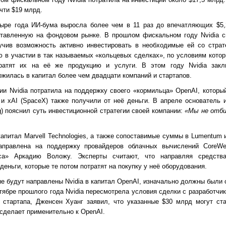
чти $19 млрд.
тыре года ИИ-бума выросла более чем в 11 раз до впечатляющих $5,
тавленную на фондовом рынке. В прошлом фискальном году Nvidia с
учив возможность активно инвестировать в необходимые ей со страт
 в участии в так называемых «кольцевых сделках», по условиям котор
ратят их на её же продукцию и услуги. В этом году Nvidia зак
жилась в капитал более чем двадцати компаний и стартапов.
и Nvidia потратила на поддержку своего «кормильца» OpenAI, которы
 и xAI (SpaceX) также получили от неё деньги. В апреле основатель 
g) пояснил суть инвестиционной стратегии своей компании:
«Мы не отби
капитал Marvell Technologies, а также сопоставимые суммы в Lumentum 
правлена на поддержку провайдеров облачных вычислений CoreWea
са» Аркадию Воложу. Эксперты считают, что направляя средств
 деньги, которые те потом потратят на покупку у неё оборудования.
ые будут направлены Nvidia в капитал OpenAI, изначально должны были 
тябре прошлого года Nvidia пересмотрела условия сделки с разработчи
о стартапа, Дженсен Хуанг заявил, что указанные $30 млрд могут ст
 сделает применительно к OpenAI.