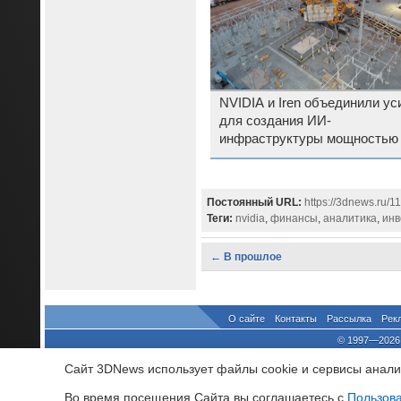
NVIDIA и Iren объединили ус
для создания ИИ-
инфраструктуры мощностью 
ГВт
Постоянный URL:
https://3dnews.ru/1
Теги:
nvidia
,
финансы
,
аналитика
,
инв
← В прошлое
О сайте
Контакты
Рассылка
Рек
© 1997—2026 
выдано Федеральной Службо
Сайт 3DNews использует файлы cookie и сервисы аналит
При цитировании докум
росси
Во время посещения Cайта вы соглашаетесь с
Пользов