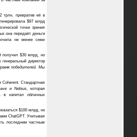
2 трлн, превратив её в
генерировала $97 млрд
егической точки зрения
ых она передаёт деньги
лючила не менее семи
й получил $30 млрд, но
и генеральный директор
раем победителей. Мы
и Coherent. Стандартная
ve и Nebius, которая
а в капитал облачных
оказаться $100 млрд, но
ками ChatGPT. Учитывая
ать последним частным