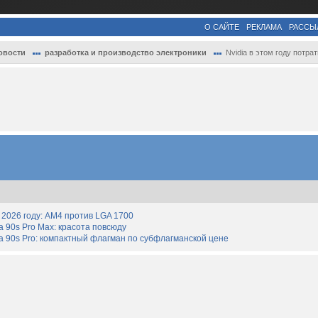
О САЙТЕ
РЕКЛАМА
РАССЫ
овости
разработка и производство электроники
Nvidia в этом году потратила на покупку .
2026 году: AM4 против LGA 1700
90s Pro Max: красота повсюду
 90s Pro: компактный флагман по субфлагманской цене