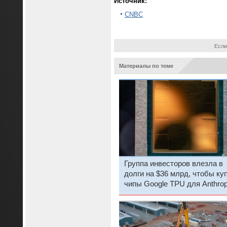
Источник:
CNBC
Если
Материалы по теме
Группа инвесторов влезла в
долги на $36 млрд, чтобы ку
чипы Google TPU для Anthrop