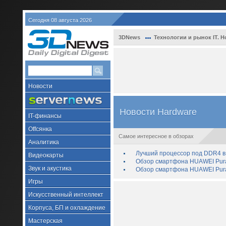
Сегодня 08 августа 2026
3DNews
Технологии и рынок IT. Н
Новости
Новости Hardware
IT-финансы
Offсянка
Самое интересное в обзорах
Аналитика
Лучший процессор под DDR4 в 
Видеокарты
Обзор смартфона HUAWEI Pura 
Звук и акустика
Обзор смартфона HUAWEI Pura
Игры
Искусственный интеллект
Корпуса, БП и охлаждение
Мастерская