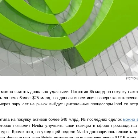
Источн
 можно считать довольно удачными. Потратив $5 млрд на покупку пакет
ь за него более $25 млрд, но данная инвестиция наверняка интересна
 через пару лет на рынок выйдут центральные процессоры Intel со вст
ратила на покупку активов более $40 млрд. Из последних сделок
можно 
оторое позволит Nvidia улучшить свои позиции в сфере производств
уры. Кроме того, на уходящей неделе Nvidia договорилась вложить до
м фискальном году Nvidia потратила на инвестиции около $17,5 млрд.