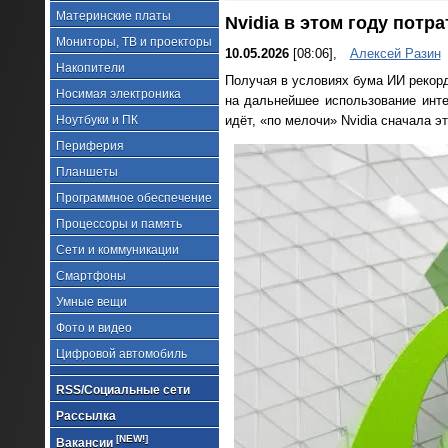
Материнские платы
Nvidia в этом году потр
Мониторы, ТВ и проекторы
10.05.2026
[08:06],
Алексей Разин
Накопители
Получая в условиях бума ИИ рекорд
Носимая электроника
на дальнейшее использование инте
Ноутбуки и ПК
идёт, «по мелочи» Nvidia сначала э
Периферия
Планшеты
Программное обеспечение
Процессоры и память
Сети и коммуникации
Смартфоны
Умные вещи
Фото и видео
Цифровой автомобиль
RSS/Социальные сети
Рассылка
[NEW!]
Вакансии