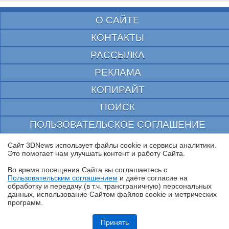
О САЙТЕ
КОНТАКТЫ
РАССЫЛКА
РЕКЛАМА
КОПИРАЙТ
ПОИСК
ПОЛЬЗОВАТЕЛЬСКОЕ СОГЛАШЕНИЕ
ЗАЩИЩЕНО CURATOR
Сайт 3DNews использует файлы cookie и сервисы аналитики.
Это помогает нам улучшать контент и работу Cайта.
© 1997—2026 Электронное периодическое издание "3ДНьюс" | Свидетельство о
регистрации СМИ Эл ФС 77-22224
Во время посещения Cайта вы соглашаетесь с
выдано Федеральной Службой по надзору за соблюдением законодательства в сфере
Пользовательским соглашением
и даёте согласие на
массовых коммуникаций и охране культурного наследия
✖
обработку и передачу (в т.ч. трансграничную) персональных
При цитировании документа ссылка на сайт с указанием автора обязательна. Полное
данных, использование Cайтом файлов cookie и метрических
заимствование документа является нарушением
программ.
российского и международного законодательства и возможно только с согласия
редакции 3DNews.
Обзор ноутбука HONOR MagicBook 16 2026 (LHC-X) на платформе
Panther Lake
Принять