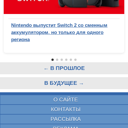
Nintendo выпустит Switch 2 со сменным
аккумулятором, но только для одного
региона
← В ПРОШЛОЕ
В БУДУЩЕЕ →
О САЙТЕ
КОНТАКТЫ
РАССЫЛКА