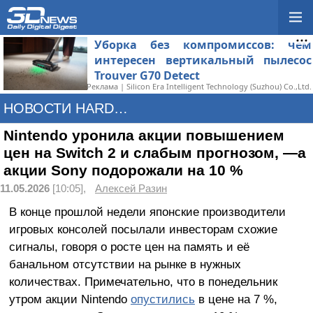
Уборка без компромиссов: чем
интересен вертикальный пылесос
Trouver G70 Detect
Реклама | Silicon Era Intelligent Technology (Suzhou) Co.,Ltd.
НОВОСТИ HARDWARE
Nintendo уронила акции повышением
цен на Switch 2 и слабым прогнозом, —а
акции Sony подорожали на 10 %
11.05.2026
[10:05],
Алексей Разин
В конце прошлой недели японские производители
игровых консолей посылали инвесторам схожие
сигналы, говоря о росте цен на память и её
банальном отсутствии на рынке в нужных
количествах. Примечательно, что в понедельник
утром акции Nintendo
опустились
в цене на 7 %,