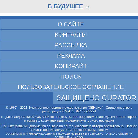
В БУДУЩЕЕ →
О САЙТЕ
КОНТАКТЫ
РАССЫЛКА
РЕКЛАМА
КОПИРАЙТ
ПОИСК
ПОЛЬЗОВАТЕЛЬСКОЕ СОГЛАШЕНИЕ
ЗАЩИЩЕНО CURATOR
© 1997—2026 Электронное периодическое издание "3ДНьюс" | Свидетельство о
регистрации СМИ Эл ФС 77-22224
выдано Федеральной Службой по надзору за соблюдением законодательства в сфере
массовых коммуникаций и охране культурного наследия
При цитировании документа ссылка на сайт с указанием автора обязательна. Полное
заимствование документа является нарушением
российского и международного законодательства и возможно только с согласия
редакции 3DNews.