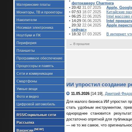
фотокамеру Charmerа
Материнские платы
20:42
31.07.2025
Apple, Googl
07:53
18.07.2025
Китайские раз
Мониторы, ТВ и проекторы
06:25
22.06.2025
Intel массово
Накопители
14:29
06.06.2025
Intel прекра
20:32
22.04.2025
Apple перест
Носимая электроника
сейчас»
18:32
07.03.2025
В интернет ут
Ноутбуки и ПК
Периферия
← В прошлое
Планшеты
Программное обеспечение
Процессоры и память
Сети и коммуникации
Смартфоны
ИИ упростил создание р
Умные вещи
11.05.2026
[14:19],
Дмитрий Федо
Фото и видео
Для малого бизнеса ИИ упростил пр
Цифровой автомобиль
стать удобным инструментом, пре
однороднее становится результа
RSS/Социальные сети
достаточно опрятной для публикаци
Рассылка
— не то же самое, что оригинальнос
[NEW!]
Вакансии