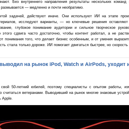
инают. Без внутреннего направления результаты нескольких команд 
 размывается — медленно и почти необратимо.
этой задачей, действуют иначе. Они используют ИИ на этапе про
атериалов, исследуют варианты, — но ключевые решения оставляю
рование, глубокое понимание аудитории и сильное творческое руков
 этого сдвига часто достаточно, чтобы контент работал, а не раст
т понимания того, что делает бизнес особенным, и от умения выразить
сть стала только дороже. ИИ помогает двигаться быстрее, но скорость
выводил на рынок iPod, Watch и AirPods, уходит 
 свой 50-летний юбилей, поэтому специалисты с опытом работы, и
о считаться ветеранами. Выводивший на рынок многие знаковые устрой
 Apple.