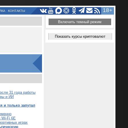
18+
ЛКА
КОНТАКТЫ
Включить темный режим
Показать курсы криптовалют
после 31 года работы
тры и ИИ
ся и только запутал
ременно
 Wi-Fi 6E
портивных играх
ьгическую