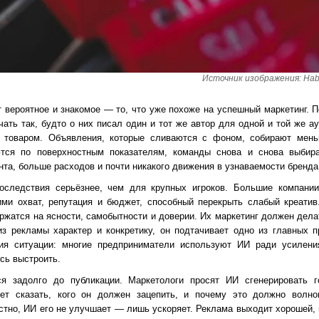
Источник изображения: Habe
 вероятное и знакомое — то, что уже похоже на успешный маркетинг. 
чать так, будто о них писал один и тот же автор для одной и той же а
а товаром. Объявления, которые сливаются с фоном, собирают мен
тся по поверхностным показателям, команды снова и снова выбир
нта, больше расходов и почти никакого движения в узнаваемости бренда
оследствия серьёзнее, чем для крупных игроков. Большие компании
ми охват, репутация и бюджет, способный перекрыть слабый креатив
держатся на ясности, самобытности и доверии. Их маркетинг должен де
из рекламы характер и конкретику, он подтачивает одно из главных 
ия ситуации: многие предприниматели используют ИИ ради усилени
сь выстроить.
ся задолго до публикации. Маркетологи просят ИИ сгенерировать г
ет сказать, кого он должен зацепить, и почему это должно волно
тно, ИИ его не улучшает — лишь ускоряет. Реклама выходит хорошей, н