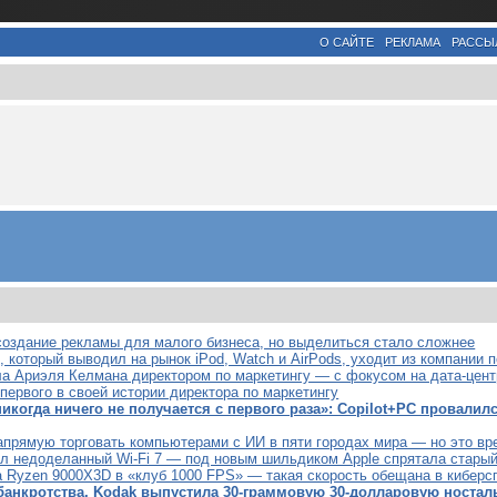
О САЙТЕ
РЕКЛАМА
РАССЫ
создание рекламы для малого бизнеса, но выделиться стало сложнее
, который выводил на рынок iPod, Watch и AirPods, уходит из компании 
а Ариэля Келмана директором по маркетингу — с фокусом на дата-цен
 первого в своей истории директора по маркетингу
 никогда ничего не получается с первого раза»: Copilot+PC провалил
напрямую торговать компьютерами с ИИ в пяти городах мира — но это в
ил недоделанный Wi-Fi 7 — под новым шильдиком Apple спрятала старый
 Ryzen 9000X3D в «клуб 1000 FPS» — такая скорость обещана в киберс
банкротства, Kodak выпустила 30-граммовую 30-долларовую ностал