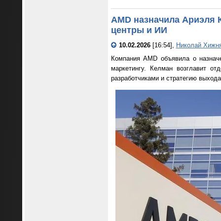
AMD назначила Ариэля К
центры и ИИ
10.02.2026
[16:54],
Николай Хижн
Компания AMD объявила о назначе
маркетингу. Келман возглавит от
разработчиками и стратегию выхода