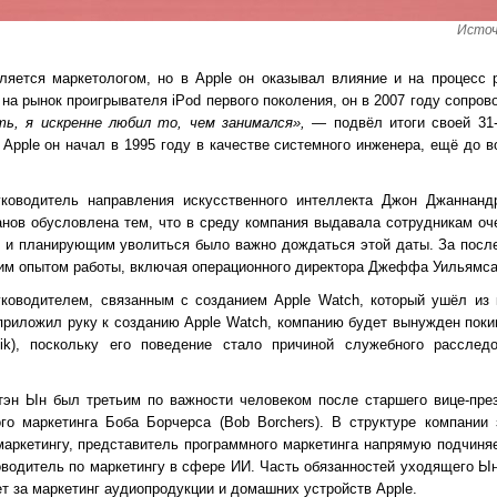
Источ
яется маркетологом, но в Apple он оказывал влияние и на процесс 
на рынок проигрывателя iPod первого поколения, он в 2007 году сопров
ть, я искренне любил то, чем занимался»,
— подвёл итоги своей 31-
Apple он начал в 1995 году в качестве системного инженера, ещё до 
ководитель направления искусственного интеллекта Джон Джаннандре
анов обусловлена тем, что в среду компания выдавала сотрудникам оч
, и планирующим уволиться было важно дождаться этой даты. За после
м опытом работы, включая операционного директора Джеффа Уильямса (J
уководителем, связанным с созданием Apple Watch, который ушёл из 
приложил руку к созданию Apple Watch, компанию будет вынужден поки
nik), поскольку его поведение стало причиной служебного рассле
тэн Ын был третьим по важности человеком после старшего вице-пре
ого маркетинга Боба Борчерса (Bob Borchers). В структуре компании
маркетингу, представитель программного маркетинга напрямую подчиня
водитель по маркетингу в сфере ИИ. Часть обязанностей уходящего Ын
ает за маркетинг аудиопродукции и домашних устройств Apple.