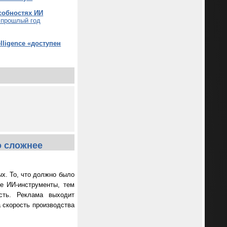
особностях ИИ
ь прошлый год
lligence «доступен
о сложнее
х. То, что должно было
е ИИ-инструменты, тем
ость. Реклама выходит
а скорость производства