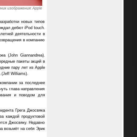
ник изображения: Apple
разработки новых типов
ождал дебют iPod touch.
летней деятельности в
возвращения в компанию
а (John Giannandrea).
ередные пакеты акций в
дние пару лет из Apple
eff Williams).
компании за последнее
нуть глава направления
дования и поводом для
зидента Грега Джосвяка
 за каждой продуктовой
ется Джосвяку. Недавно
а возьмёт на себя Эрик