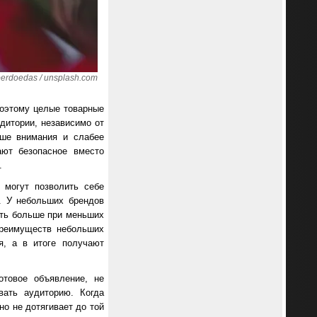
rdoedas / unsplash.com
Поэтому целые товарные
удитории, независимо от
ьше внимания и слабее
ают безопасное вместо
.
 могут позволить себе
. У небольших брендов
лать больше при меньших
преимуществ небольших
я, а в итоге получают
отовое объявление, не
вать аудиторию. Когда
о не дотягивает до той