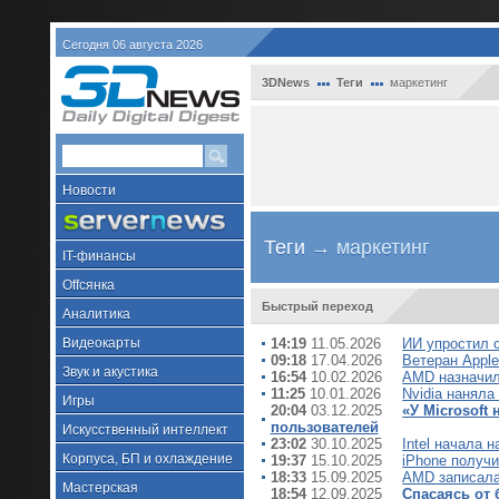
Сегодня 06 августа 2026
3DNews
Теги
маркетинг
Новости
Теги
→ маркетинг
IT-финансы
Offсянка
Быстрый переход
Аналитика
Видеокарты
14:19
11.05.2026
ИИ упростил 
09:18
17.04.2026
Ветеран Apple
Звук и акустика
16:54
10.02.2026
AMD назначил
11:25
10.01.2026
Nvidia наняла
Игры
20:04
03.12.2025
«У Microsoft
пользователей
Искусственный интеллект
23:02
30.10.2025
Intel начала 
Корпуса, БП и охлаждение
19:37
15.10.2025
iPhone получ
18:33
15.09.2025
AMD записала
Мастерская
18:54
12.09.2025
Спасаясь от 