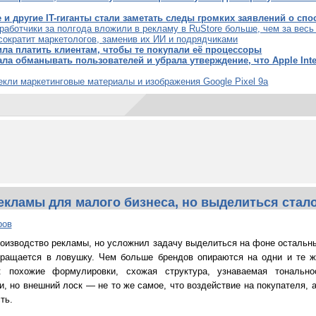
e и другие IT-гиганты стали заметать следы громких заявлений о сп
работчики за полгода вложили в рекламу в RuStore больше, чем за вес
 сократит маркетологов, заменив их ИИ и подрядчиками
тила платить клиентам, чтобы те покупали её процессоры
ала обманывать пользователей и убрала утверждение, что Apple Inte
екли маркетинговые материалы и изображения Google Pixel 9a
екламы для малого бизнеса, но выделиться стал
ров
оизводство рекламы, но усложнил задачу выделиться на фоне остальны
вращается в ловушку. Чем больше брендов опираются на одни и те ж
т: похожие формулировки, схожая структура, узнаваемая тональн
и, но внешний лоск — не то же самое, что воздействие на покупателя, 
ть.