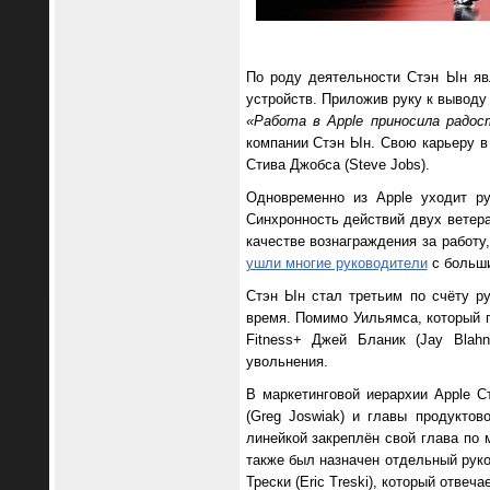
По роду деятельности Стэн Ын явл
устройств. Приложив руку к выводу 
«Работа в Apple приносила радос
компании Стэн Ын. Свою карьеру в 
Стива Джобса (Steve Jobs).
Одновременно из Apple уходит ру
Синхронность действий двух ветер
качестве вознаграждения за работу
ушли многие руководители
с больши
Стэн Ын стал третьим по счёту р
время. Помимо Уильямса, который 
Fitness+ Джей Бланик (Jay Blah
увольнения.
В маркетинговой иерархии Apple С
(Greg Joswiak) и главы продуктов
линейкой закреплён свой глава по 
также был назначен отдельный руко
Трески (Eric Treski), который отвеч