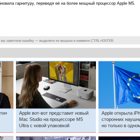
бновила гарнитуру, переведя её на более мощный процессор
Apple M5.
 вы заметили ошибку — выделите ее мышью и нажмите CTRL+ENTER.
ти»
Apple вот-вот представит новый
Apple открыла iP
Mac Studio на процессоре M5
сторонних наушн
Ultra с новой упаковкой
но только в одно