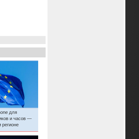
hone для
иков и часов —
м регионе