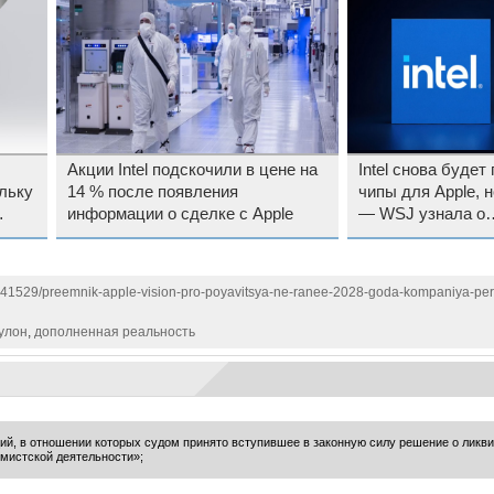
Акции Intel подскочили в цене на
Intel снова будет
льку
14 % после появления
чипы для Apple, н
информации о сделке с Apple
— WSJ узнала о
предварительном
1141529/preemnik-apple-vision-pro-poyavitsya-ne-ranee-2028-goda-kompaniya-pe
улон
,
дополненная реальность
ий, в отношении которых судом принято вступившее в законную силу решение о ликв
мистской деятельности»;