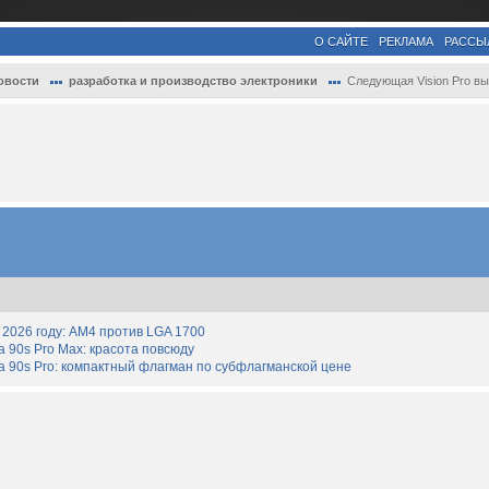
О САЙТЕ
РЕКЛАМА
РАССЫ
овости
разработка и производство электроники
Следующая Vision Pro выйдет не раньше 20.
2026 году: AM4 против LGA 1700
90s Pro Max: красота повсюду
 90s Pro: компактный флагман по субфлагманской цене