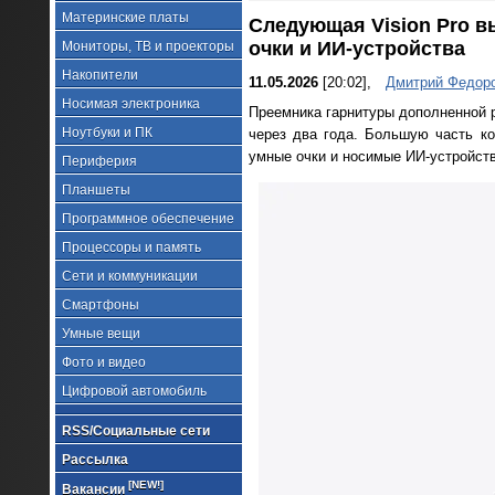
Материнские платы
Следующая Vision Pro в
очки и ИИ-устройства
Мониторы, ТВ и проекторы
Накопители
11.05.2026
[20:02],
Дмитрий Федор
Носимая электроника
Преемника гарнитуры дополненной р
Ноутбуки и ПК
через два года. Большую часть к
умные очки и носимые ИИ-устройств
Периферия
Планшеты
Программное обеспечение
Процессоры и память
Сети и коммуникации
Смартфоны
Умные вещи
Фото и видео
Цифровой автомобиль
RSS/Социальные сети
Рассылка
[NEW!]
Вакансии