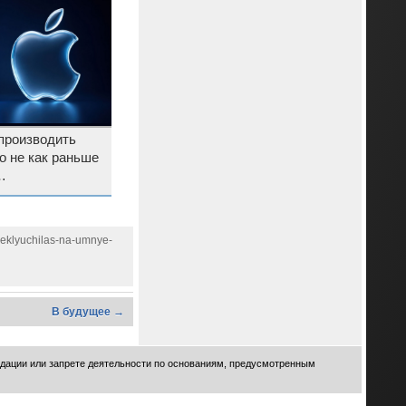
 производить
о не как раньше
 соглашении
reklyuchilas-na-umnye-
В будущее →
идации или запрете деятельности по основаниям, предусмотренным