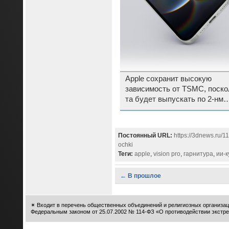
Apple сохранит высокую
зависимость от TSMC, поско
та будет выпускать по 2-нм
технологии модемы 5G
Постоянный URL:
https://3dnews.ru/
ochki
Теги:
apple
,
vision pro
,
гарнитура
,
ии-к
← В прошлое
✴
Входит в перечень общественных объединений и религиозных организац
Федеральным законом от 25.07.2002 № 114-ФЗ «О противодействии экстре