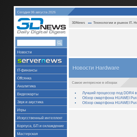
Сегодня 06 августа 2026
3DNews
Технологии и рынок IT. Н
Новости
Новости Hardware
IT-финансы
Offсянка
Самое интересное в обзорах
Аналитика
Лучший процессор под DDR4 в 
Видеокарты
Обзор смартфона HUAWEI Pura 
Звук и акустика
Обзор смартфона HUAWEI Pura
Игры
Искусственный интеллект
Корпуса, БП и охлаждение
Мастерская