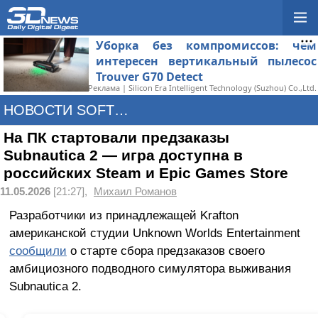
Уборка без компромиссов: чем
интересен вертикальный пылесос
Trouver G70 Detect
Реклама | Silicon Era Intelligent Technology (Suzhou) Co.,Ltd.
НОВОСТИ SOFTWARE
На ПК стартовали предзаказы
Subnautica 2 — игра доступна в
российских Steam и Epic Games Store
11.05.2026
[21:27],
Михаил Романов
Разработчики из принадлежащей Krafton
американской студии Unknown Worlds Entertainment
сообщили
о старте сбора предзаказов своего
амбициозного подводного симулятора выживания
Subnautica 2.