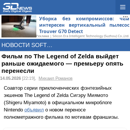
Уборка без компромиссов: чем
интересен вертикальный пылесос
Trouver G70 Detect
Реклама | Silicon Era Intelligent Technology (Suzhou) Co.,Ltd.
НОВОСТИ SOFTWARE
Фильм по The Legend of Zelda выйдет
раньше ожидаемого — премьеру опять
перенесли
14.05.2026
[22:19],
Михаил Романов
Соавтор серии приключенческих фэнтезийных
экшенов The Legend of Zelda Сигэру Миямото
(Shigeru Miyamoto) в официальном микроблоге
Nintendo
объявил
о новом переносе
полнометражного фильма по мотивам франшизы.