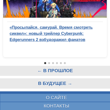
«Просыпайся, самурай. Время смотреть
сиквел»: новый трейлер Cyberpunk:
Edgerunners 2 взбудоражил фанатов
← В ПРОШЛОЕ
В БУДУЩЕЕ →
О САЙТЕ
КОНТАКТЫ