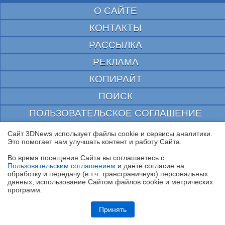
О САЙТЕ
КОНТАКТЫ
РАССЫЛКА
РЕКЛАМА
КОПИРАЙТ
ПОИСК
ПОЛЬЗОВАТЕЛЬСКОЕ СОГЛАШЕНИЕ
ЗАЩИЩЕНО CURATOR
Сайт 3DNews использует файлы cookie и сервисы аналитики.
Это помогает нам улучшать контент и работу Cайта.
© 1997—2026 Электронное периодическое издание "3ДНьюс" | Свидетельство о
регистрации СМИ Эл ФС 77-22224
Во время посещения Cайта вы соглашаетесь с
выдано Федеральной Службой по надзору за соблюдением законодательства в сфере
Пользовательским соглашением
и даёте согласие на
массовых коммуникаций и охране культурного наследия
✖
обработку и передачу (в т.ч. трансграничную) персональных
При цитировании документа ссылка на сайт с указанием автора обязательна. Полное
данных, использование Cайтом файлов cookie и метрических
заимствование документа является нарушением
российского и международного законодательства и возможно только с согласия
программ.
редакции 3DNews.
Ryzen и двухранговая DDR5: проверяем комплект G.Skill Trident Z5
Royal DDR5-6400 CL32 64GB
Принять