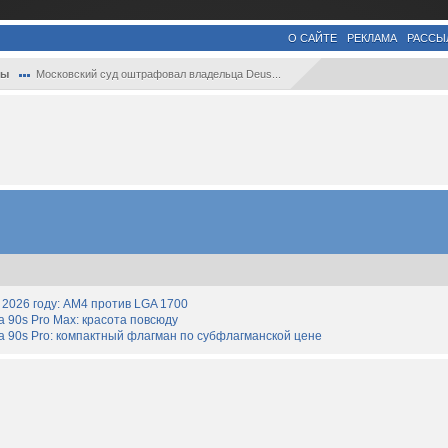
О САЙТЕ
РЕКЛАМА
РАССЫ
ры
Московский суд оштрафовал владельца Deus...
2026 году: AM4 против LGA 1700
90s Pro Max: красота повсюду
 90s Pro: компактный флагман по субфлагманской цене