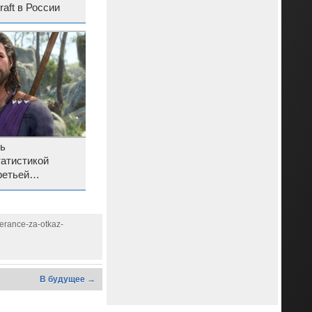
aft в России
сь
татистикой
ретьей
’s Gate 3
erance-za-otkaz-
В будущее →