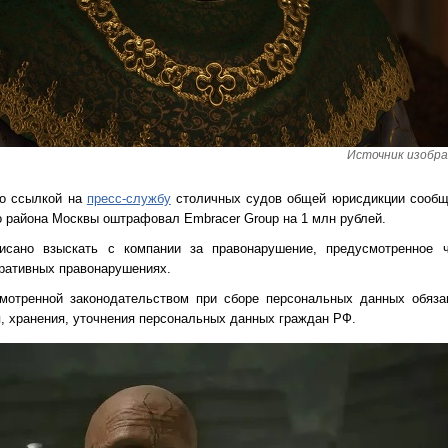
Источник изображ
о ссылкой на
пресс-службу
столичных судов общей юрисдикции сообща
о района Москвы оштрафовал Embracer Group на 1 млн рублей.
сано взыскать с компании за правонарушение, предусмотренное ч
ративных правонарушениях.
мотренной законодательством при сборе персональных данных обяза
я, хранения, уточнения персональных данных граждан РФ.