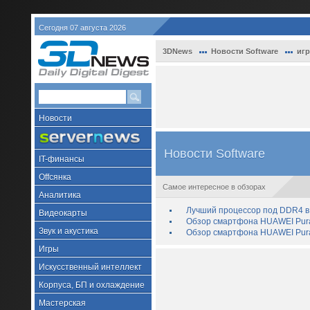
Сегодня 07 августа 2026
3DNews
Новости Software
иг
Новости
Новости Software
IT-финансы
Offсянка
Самое интересное в обзорах
Аналитика
Лучший процессор под DDR4 в 
Видеокарты
Обзор смартфона HUAWEI Pura 
Звук и акустика
Обзор смартфона HUAWEI Pura
Игры
Искусственный интеллект
Корпуса, БП и охлаждение
Мастерская