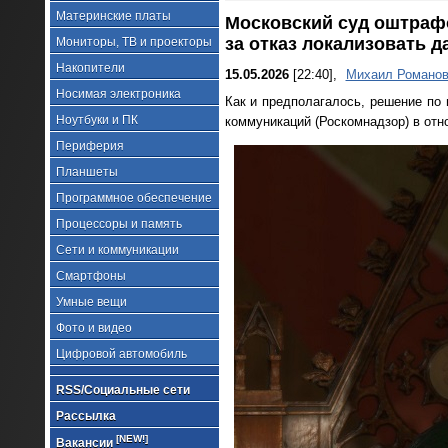
Материнские платы
Московский суд оштрафо
за отказ локализовать 
Мониторы, ТВ и проекторы
Накопители
15.05.2026
[22:40],
Михаил Романо
Носимая электроника
Как и предполагалось, решение по
Ноутбуки и ПК
коммуникаций (Роскомнадзор) в отн
Периферия
Планшеты
Программное обеспечение
Процессоры и память
Сети и коммуникации
Смартфоны
Умные вещи
Фото и видео
Цифровой автомобиль
RSS/Социальные сети
Рассылка
[NEW!]
Вакансии