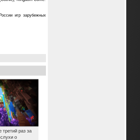
России игр зарубежных
 третий раз за
 слухи о