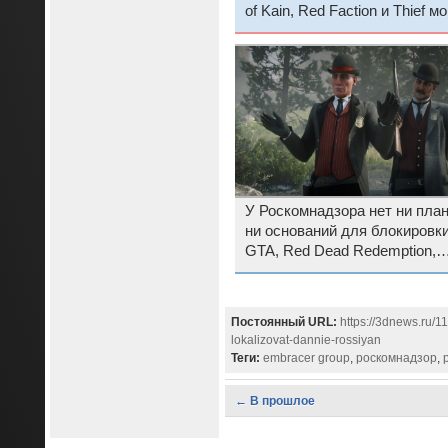
of Kain, Red Faction и Thief мо
получить продолжение
У Роскомнадзора нет ни план
ни оснований для блокировк
GTA, Red Dead Redemption,
Battlefield, Fortnite и других
популярных в России игр
Постоянный URL:
https://3dnews.ru/
lokalizovat-dannie-rossiyan
Теги:
embracer group
,
роскомнадзор
,
← В прошлое