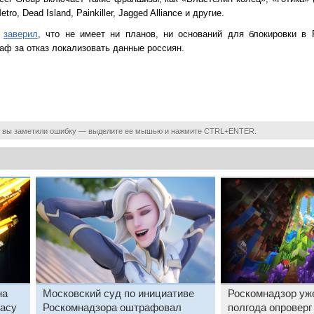
tro, Dead Island, Painkiller, Jagged Alliance и другие.
р
заверил
, что не имеет ни планов, ни оснований для блокировки в 
аф за отказ локализовать данные россиян.
 вы заметили ошибку — выделите ее мышью и нажмите CTRL+ENTER.
на
Московский суд по инициативе
Роскомнадзор уже
gacy
Роскомнадзора оштрафовал
полгода опроверг