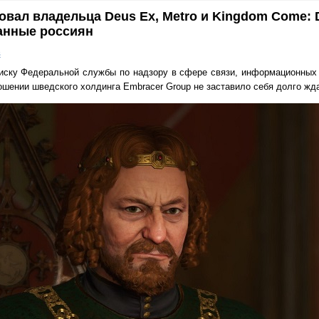
вал владельца Deus Ex, Metro и Kingdom Come: D
данные россиян
в
 иску Федеральной службы по надзору в сфере связи, информационных
ошении шведского холдинга Embracer Group не заставило себя долго жда