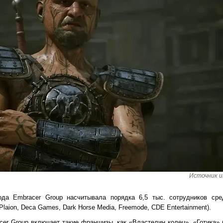
Источник и
ода Embracer Group насчитывала порядка 6,5 тыс. сотрудников ср
Plaion, Deca Games, Dark Horse Media, Freemode, CDE Entertainment).
r Group включает такие франшизы, как «Властелин колец», «Готика» (