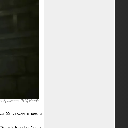
зображения: THQ Nordic
еди 55 студий в шести
Gothic), Kingdom Come: