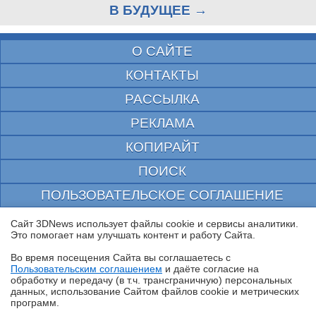
В БУДУЩЕЕ →
О САЙТЕ
КОНТАКТЫ
РАССЫЛКА
РЕКЛАМА
КОПИРАЙТ
ПОИСК
ПОЛЬЗОВАТЕЛЬСКОЕ СОГЛАШЕНИЕ
ЗАЩИЩЕНО CURATOR
Сайт 3DNews использует файлы cookie и сервисы аналитики.
Это помогает нам улучшать контент и работу Cайта.
© 1997—2026 Электронное периодическое издание "3ДНьюс" | Свидетельство о
регистрации СМИ Эл ФС 77-22224
Во время посещения Cайта вы соглашаетесь с
выдано Федеральной Службой по надзору за соблюдением законодательства в сфере
Пользовательским соглашением
и даёте согласие на
массовых коммуникаций и охране культурного наследия
✖
обработку и передачу (в т.ч. трансграничную) персональных
При цитировании документа ссылка на сайт с указанием автора обязательна. Полное
данных, использование Cайтом файлов cookie и метрических
заимствование документа является нарушением
программ.
российского и международного законодательства и возможно только с согласия
редакции 3DNews.