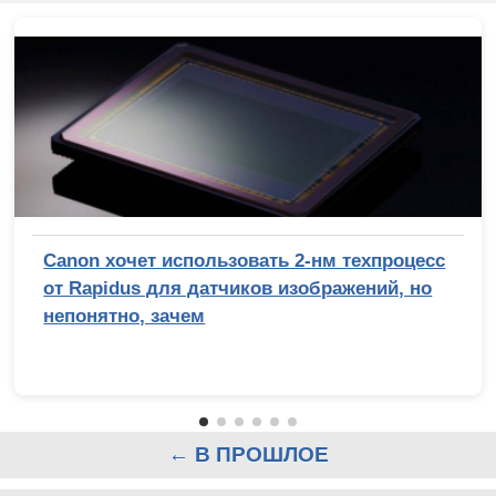
Canon хочет использовать 2-нм техпроцесс
от Rapidus для датчиков изображений, но
непонятно, зачем
← В ПРОШЛОЕ