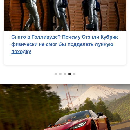
Снято в Голливуде? Почему Стэнли Кубрик
физически не смог бы подделать лунную
походку