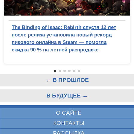
The Binding of Isaac: Rebirth спустя 12 лет
после релиза установила новый рекорд
пикового онлайна в Steam — помогла
скидка 90 % на летней распродаже
← В ПРОШЛОЕ
В БУДУЩЕЕ →
О САЙТЕ
КОНТАКТЫ
РАССЫЛКА