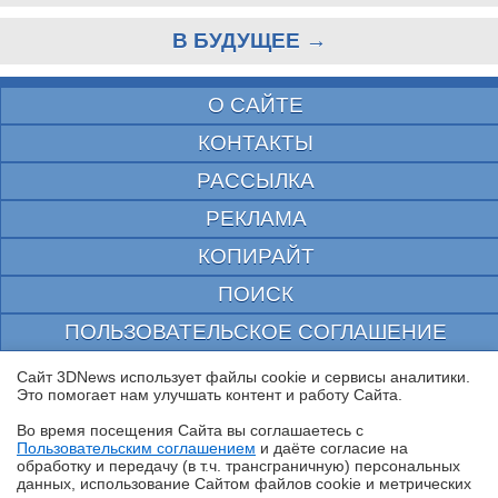
В БУДУЩЕЕ →
О САЙТЕ
КОНТАКТЫ
РАССЫЛКА
РЕКЛАМА
КОПИРАЙТ
ПОИСК
ПОЛЬЗОВАТЕЛЬСКОЕ СОГЛАШЕНИЕ
ЗАЩИЩЕНО CURATOR
Сайт 3DNews использует файлы cookie и сервисы аналитики.
Это помогает нам улучшать контент и работу Cайта.
© 1997—2026 Электронное периодическое издание "3ДНьюс" | Свидетельство о
регистрации СМИ Эл ФС 77-22224
Во время посещения Cайта вы соглашаетесь с
выдано Федеральной Службой по надзору за соблюдением законодательства в сфере
Пользовательским соглашением
и даёте согласие на
массовых коммуникаций и охране культурного наследия
✖
обработку и передачу (в т.ч. трансграничную) персональных
При цитировании документа ссылка на сайт с указанием автора обязательна. Полное
данных, использование Cайтом файлов cookie и метрических
заимствование документа является нарушением