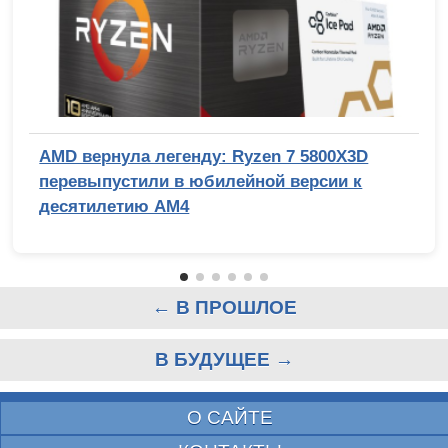
AMD вернула легенду: Ryzen 7 5800X3D
перевыпустили в юбилейной версии к
десятилетию AM4
← В ПРОШЛОЕ
В БУДУЩЕЕ →
О САЙТЕ