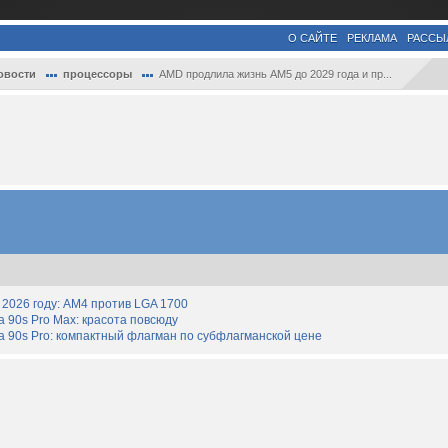
О САЙТЕ
РЕКЛАМА
РАССЫ
овости
процессоры
AMD продлила жизнь AM5 до 2029 года и пр...
2026 году: AM4 против LGA 1700
90s Pro Max: красота повсюду
 90s Pro: компактный флагман по субфлагманской цене