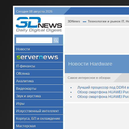
Сегодня 08 августа 2026
3DNews
Технологии и рынок IT. Н
Новости
Новости Hardware
IT-финансы
Offсянка
Самое интересное в обзорах
Аналитика
Лучший процессор под DDR4 в 
Видеокарты
Обзор смартфона HUAWEI Pura 
Звук и акустика
Обзор смартфона HUAWEI Pura
Игры
Искусственный интеллект
Корпуса, БП и охлаждение
Мастерская