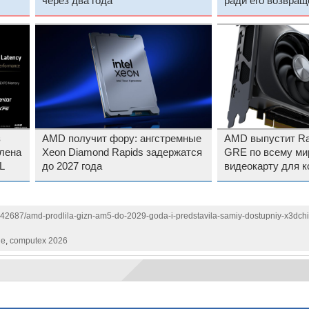
через два года
ради его возвращ
3D
з
AMD получит фору: ангстремные
AMD выпустит Ra
лена
Xeon Diamond Rapids задержатся
GRE по всему ми
L
до 2027 года
видеокарту для 
в 1440p оценили 
142687/amd-prodlila-gizn-am5-do-2029-goda-i-predstavila-samiy-dostupniy-x3dchip
he
,
computex 2026