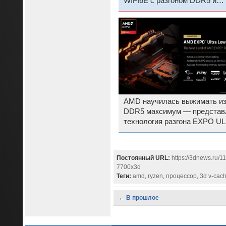
WIFI6E с разгоном DDR5 и
оптимизациями для Ryzen X
AMD научилась выжимать и
DDR5 максимум — представ
технология разгона EXPO UL
Постоянный URL:
https://3dnews.ru/1
7700x3d
Теги:
amd
,
ryzen
,
процессор
,
3d v-cac
← В прошлое