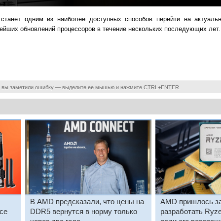
 станет одним из наиболее доступных способов перейти на актуа
ейших обновлений процессоров в течение нескольких последующих лет.
 вы заметили ошибку — выделите ее мышью и нажмите CTRL+ENTER.
В AMD предсказали, что цены на
AMD пришлось з
ce
DDR5 вернутся в норму только
разработать Ryz