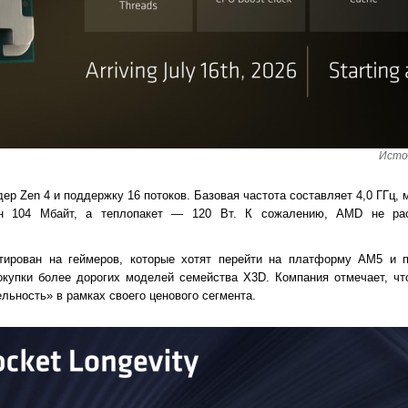
Исто
ер Zen 4 и поддержку 16 потоков. Базовая частота составляет 4,0 ГГц,
ен 104 Мбайт, а теплопакет — 120 Вт. К сожалению, AMD не р
тирован на геймеров, которые хотят перейти на платформу AM5 и 
купки более дорогих моделей семейства X3D. Компания отмечает, чт
ьность» в рамках своего ценового сегмента.