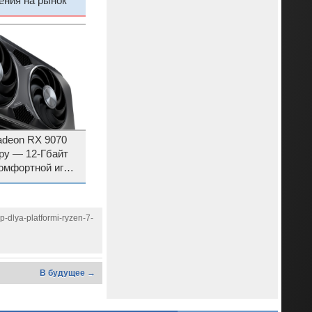
ения на рынок
deon RX 9070
ру — 12-Гбайт
комфортной игры
в $549
-dlya-platformi-ryzen-7-
В будущее →