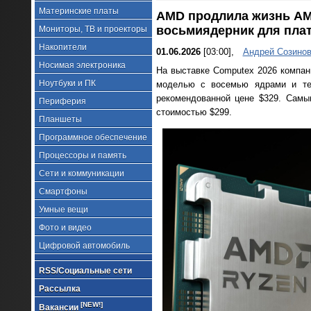
Материнские платы
AMD продлила жизнь AM5
восьмиядерник для пла
Мониторы, ТВ и проекторы
Накопители
01.06.2026
[03:00],
Андрей Созино
Носимая электроника
На выставке Computex 2026 компан
Ноутбуки и ПК
моделью с восемью ядрами и те
рекомендованной цене $329. Сам
Периферия
стоимостью $299.
Планшеты
Программное обеспечение
Процессоры и память
Сети и коммуникации
Смартфоны
Умные вещи
Фото и видео
Цифровой автомобиль
RSS/Социальные сети
Рассылка
[NEW!]
Вакансии