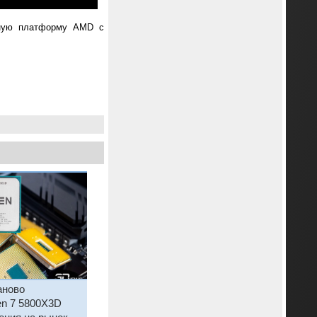
льную платформу AMD с
аново
en 7 5800X3D