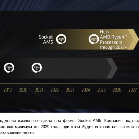
одлении жизненного цикла платформы Socket AM5. Компания подтве
ёма как минимум до 2029 года, при этом будет сохраняться возможно
атеринские платы.