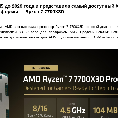
 до 2029 года и представила самый доступный 
тформы — Ryzen 7 7700X3D
в
ия AMD анонсировала процессор Ryzen 7 7700X3D, который должен ст
хнологией 3D V-Cache для платформы AM5. Продажи новинки нач
ым же доступным чипом для AM5 с дополнительным 3D V-Cache ост