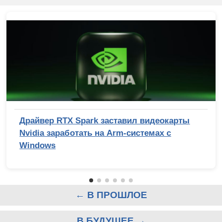
Драйвер RTX Spark заставил видеокарты
Nvidia заработать на Arm-системах с
Windows
← В ПРОШЛОЕ
В БУДУЩЕЕ →