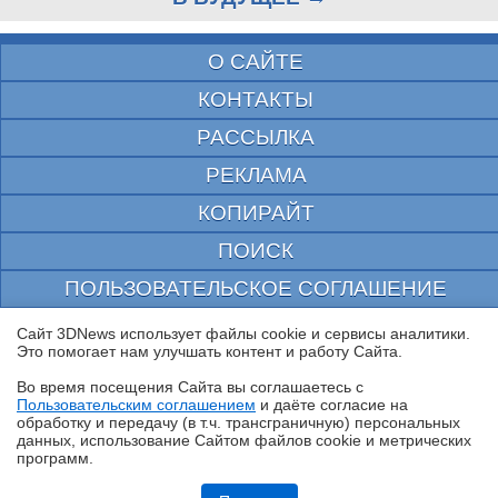
О САЙТЕ
КОНТАКТЫ
РАССЫЛКА
РЕКЛАМА
КОПИРАЙТ
ПОИСК
ПОЛЬЗОВАТЕЛЬСКОЕ СОГЛАШЕНИЕ
ЗАЩИЩЕНО CURATOR
Сайт 3DNews использует файлы cookie и сервисы аналитики.
Это помогает нам улучшать контент и работу Cайта.
© 1997—2026 Электронное периодическое издание "3ДНьюс" | Свидетельство о
регистрации СМИ Эл ФС 77-22224
Во время посещения Cайта вы соглашаетесь с
выдано Федеральной Службой по надзору за соблюдением законодательства в сфере
Пользовательским соглашением
и даёте согласие на
массовых коммуникаций и охране культурного наследия
✖
обработку и передачу (в т.ч. трансграничную) персональных
При цитировании документа ссылка на сайт с указанием автора обязательна. Полное
данных, использование Cайтом файлов cookie и метрических
заимствование документа является нарушением
программ.
российского и международного законодательства и возможно только с согласия
редакции 3DNews.
Обзор планшета HUAWEI MatePad Pro Max: на все деньги