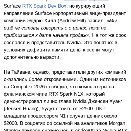
Surface
RTX Spark Dev Box
, но курирующий
направление Surface корпоративный вице-президент
компании Эндрю Хилл (Andrew Hill) заявил:
«Мы
ещё не готовы говорить о о ценах, пока не
приблизимся к дате начала продаж»
. На тот же срок
сослался и представитель Nvidia. Это понятно: в
условиях дефицита памяти цены к осени могут
дополнительно вырасти.
На Тайване, однако, представители других компаний
оказались более откровенными. Один из источников
на Computex 2026 сообщил, что компьютеры на
флагманском чипе RTX Spark N1X, который
демонстрировал лично глава Nvidia Дженсен Хуанг
(Jensen Huang), будут стоить от $2500. ПК с
младшим процессором N1 получат ценник около
$2000. В соцсетях со ссылкой на аналитиков Morgan
Stanley привели схожие цены: от $2900 за Nvidia RTX