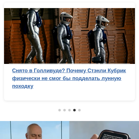
Снято в Голливуде? Почему Стэнли Кубрик
физически не смог бы подделать лунную
походку