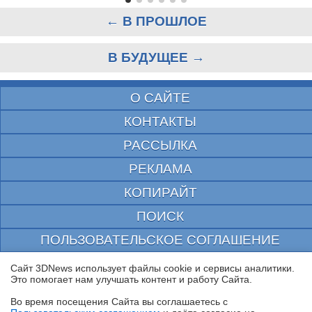
← В ПРОШЛОЕ
В БУДУЩЕЕ →
О САЙТЕ
КОНТАКТЫ
РАССЫЛКА
РЕКЛАМА
КОПИРАЙТ
ПОИСК
ПОЛЬЗОВАТЕЛЬСКОЕ СОГЛАШЕНИЕ
ЗАЩИЩЕНО CURATOR
Сайт 3DNews использует файлы cookie и сервисы аналитики.
Это помогает нам улучшать контент и работу Cайта.
© 1997—2026 Электронное периодическое издание "3ДНьюс" | Свидетельство о
регистрации СМИ Эл ФС 77-22224
Во время посещения Cайта вы соглашаетесь с
выдано Федеральной Службой по надзору за соблюдением законодательства в сфере