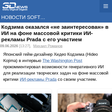
НОВОСТИ SOFTWARE
Кодзима оказался «не заинтересован» в
ИИ на фоне массовой критики ИИ-
рекламы Prada с его участием
09.06.2026
[13:27],
Михаил Романов
Японский гейм-дизайнер Хидео Кодзима (Hideo
Kojima) в интервью
The Washington Post
прокомментировал возможности генеративного ИИ
для реализации творческих задач на фоне массовой
критики
ИИ-рекламы Prada
со своим участием.