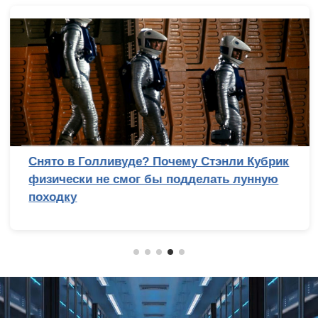
Снято в Голливуде? Почему Стэнли Кубрик
физически не смог бы подделать лунную
походку