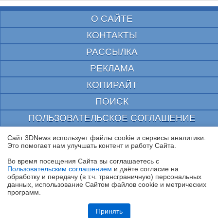
О САЙТЕ
КОНТАКТЫ
РАССЫЛКА
РЕКЛАМА
КОПИРАЙТ
ПОИСК
ПОЛЬЗОВАТЕЛЬСКОЕ СОГЛАШЕНИЕ
ЗАЩИЩЕНО CURATOR
Сайт 3DNews использует файлы cookie и сервисы аналитики.
Это помогает нам улучшать контент и работу Cайта.
© 1997—2026 Электронное периодическое издание "3ДНьюс" | Свидетельство о
регистрации СМИ Эл ФС 77-22224
Во время посещения Cайта вы соглашаетесь с
выдано Федеральной Службой по надзору за соблюдением законодательства в сфере
Пользовательским соглашением
и даёте согласие на
массовых коммуникаций и охране культурного наследия
✖
обработку и передачу (в т.ч. трансграничную) персональных
При цитировании документа ссылка на сайт с указанием автора обязательна. Полное
данных, использование Cайтом файлов cookie и метрических
заимствование документа является нарушением
программ.
российского и международного законодательства и возможно только с согласия
редакции 3DNews.
Обзор робота-газонокосилки Dreame Roboticmower A1 Pro 2000: когда
на дачу приезжаешь только отдыхать
Принять