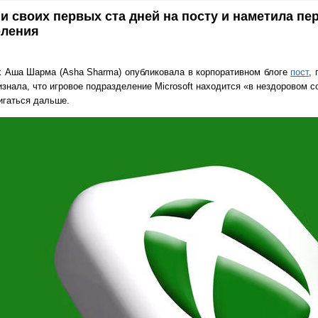
и своих первых ста дней на посту и наметила пе
еления
ox Аша Шарма (Asha Sharma) опубликовала в корпоративном блоге
пост
, 
изнала, что игровое подразделение Microsoft находится «в нездоровом с
игаться дальше.