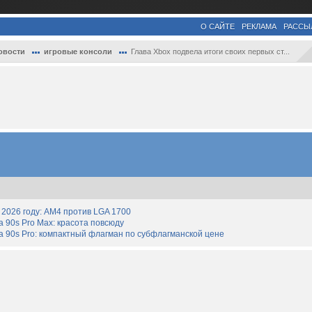
О САЙТЕ
РЕКЛАМА
РАССЫ
овости
игровые консоли
Глава Xbox подвела итоги своих первых ст...
2026 году: AM4 против LGA 1700
90s Pro Max: красота повсюду
 90s Pro: компактный флагман по субфлагманской цене