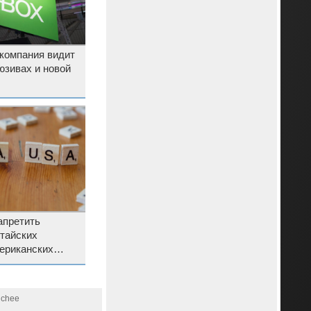
 компания видит
юзивах и новой
претить
тайских
ериканских
hchee