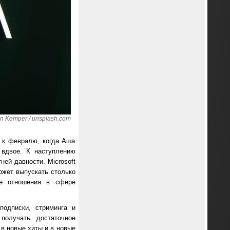
n Kemper / unsplash.com
и к февралю, когда Аша
вдвое. К наступлению
ей давности. Microsoft
ожет выпускать столько
ие отношения в сфере
подписки, стриминга и
получать достаточное
в новые хиты и в новые