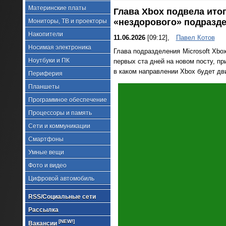
Материнские платы
Глава Xbox подвела итог
«нездорового» подразд
Мониторы, ТВ и проекторы
Накопители
11.06.2026
[09:12],
Павел Котов
Носимая электроника
Глава подразделения Microsoft Xb
Ноутбуки и ПК
первых ста дней на новом посту, пр
в каком направлении Xbox будет дв
Периферия
Планшеты
Программное обеспечение
Процессоры и память
Сети и коммуникации
Смартфоны
Умные вещи
Фото и видео
Цифровой автомобиль
RSS/Социальные сети
Рассылка
[NEW!]
Вакансии