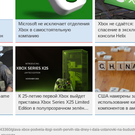
Microsoft не исключает отделения
Xbox не сдаётся:
Xbox в самостоятельную
спасение в экскл
лн
компанию
консоли Helix
Game
К 25-летию первой Xbox выйдет
США намерены за
приставка Xbox Series X25 Limited
использование ки
Edition в полупрозрачном зелёном
компонентов в ам
корпусе
дата-центрах
143360/glava-xbox-podvela-itogi-svoih-pervih-sta-dney-i-dala-ustanovki-na-budus