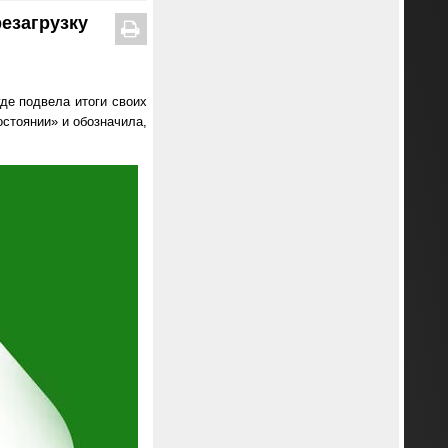
резагрузку
где подвела итоги своих
остоянии» и обозначила,