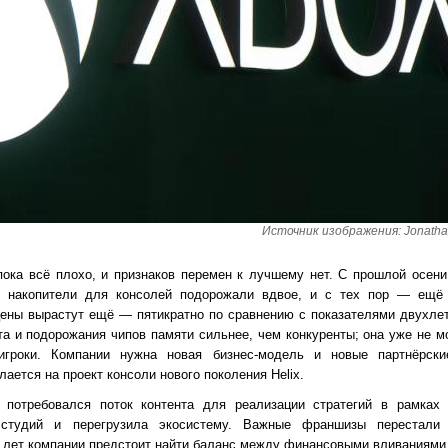
Источник изображения: Jonatha
 пока всё плохо, и признаков перемен к лучшему нет. С прошлой осен
 накопители для консолей подорожали вдвое, и с тех пор — ещё 
цены вырастут ещё — пятикратно по сравнению с показателями двухлетн
та и подорожания чипов памяти сильнее, чем конкуренты; она уже не м
 игроки. Компании нужна новая бизнес-модель и новые партнёрск
ается на проект консоли нового поколения Helix.
ox потребовался поток контента для реализации стратегий в рамках 
 студий и перегрузила экосистему. Важные франшизы перестали 
 лет компании предстоит найти баланс между финансовыми вливаниями 