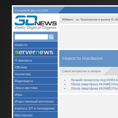
Сегодня 08 августа 2026
3DNews
Технологии и рынок IT. Н
Новости
Новости Hardware
IT-финансы
Offсянка
Самое интересное в обзорах
Аналитика
Лучший процессор под DDR4 в 
Видеокарты
Обзор смартфона HUAWEI Pura 
Звук и акустика
Обзор смартфона HUAWEI Pura
Игры
Искусственный интеллект
Корпуса, БП и охлаждение
Мастерская