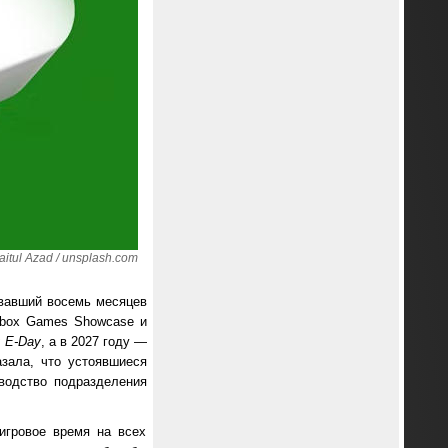
tul Azad / unsplash.com
овавший восемь месяцев
Xbox Games Showcase и
: E-Day
, а в 2027 году —
зала, что устоявшиеся
водство подразделения
игровое время на всех