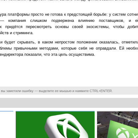
ра платформы просто не готова к предстоящей борьбе: у систем сотни 
ь — компания слишком подвержена влиянию поставщиков, и е
box придётся пересмотреть основы своей экосистемы, чтобы доби
йств и стриминга.
ли будет скрывать, в каком непростом положении оказалась, отметил
облемы привычными методами, которые себя не оправдали. Ей необх
ендиректора показали, что эта цель осуществима.
 вы заметили ошибку — выделите ее мышью и нажмите CTRL+ENTER.