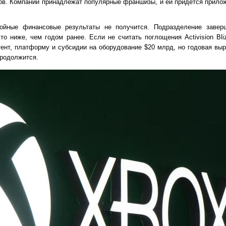
ов. Компании принадлежат популярные франшизы, и ей придётся прило
тойные финансовые результаты не получится. Подразделение заве
о ниже, чем годом ранее. Если не считать поглощения Activision Bliz
ент, платформу и субсидии на оборудование $20 млрд, но годовая выр
продолжится.