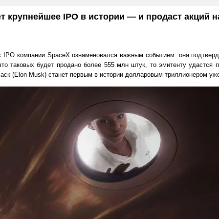
т крупнейшее IPO в истории — и продаст акций 
и к IPO компании SpaceX ознаменовался важным событием: она подтвер
что таковых будет продано более 555 млн штук, то эмитенту удастся 
ск (Elon Musk) станет первым в истории долларовым триллионером уже 