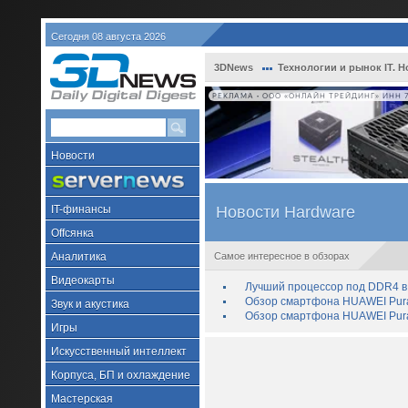
Сегодня 08 августа 2026
3DNews
Технологии и рынок IT. Н
РЕКЛАМА • ООО «ОНЛАЙН ТРЕЙДИНГ» ИНН 7
Новости
IT-финансы
Новости Hardware
Offсянка
Аналитика
Самое интересное в обзорах
Видеокарты
Лучший процессор под DDR4 в 
Обзор смартфона HUAWEI Pura 
Звук и акустика
Обзор смартфона HUAWEI Pura
Игры
Искусственный интеллект
Корпуса, БП и охлаждение
Мастерская