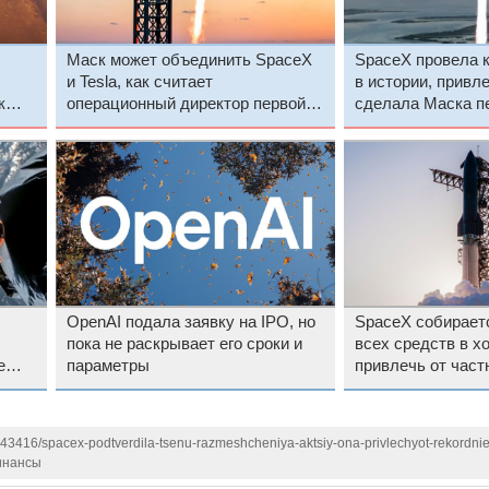
Маск может объединить SpaceX
SpaceX провела 
и Tesla, как считает
в истории, привл
к
операционный директор первой
сделала Маска п
из компаний
триллионером
OpenAI подала заявку на IPO, но
SpaceX собираетс
пока не раскрывает его сроки и
всех средств в х
е
параметры
привлечь от част
143416/spacex-podtverdila-tsenu-razmeshcheniya-aktsiy-ona-privlechyot-rekordni
нансы