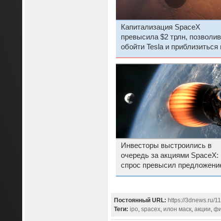
Капитализация SpaceX
превысила $2 трлн, позволив
обойти Tesla и приблизиться 
Amazon
Инвесторы выстроились в
очередь за акциями SpaceX:
спрос превысил предложени
почти в четыре раза
Постоянный URL:
https://3dnews.ru/1
Теги:
ipo
,
spacex
,
илон маск
,
акции
,
фи