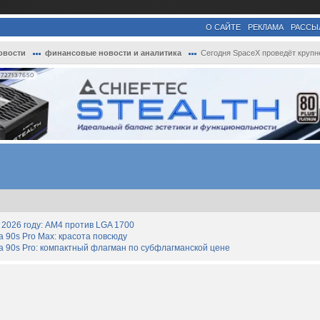
О САЙТЕ
РЕКЛАМА
РАССЫ
овости
финансовые новости и аналитика
Сегодня SpaceX проведёт крупнейшее IPO в..
727137650
2026 году: AM4 против LGA 1700
90s Pro Max: красота повсюду
 90s Pro: компактный флагман по субфлагманской цене