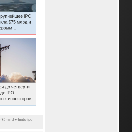
крупнейшее IPO
екла $75 млрд и
ервым
я до четверти
оде IPO
ных инвесторов
e-75-mlrd-v-hode-ipo