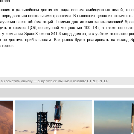
ктора.
пания в дальнейшем достигнет ряда весьма амбициозных целей, то е
т передаваться несколькими траншами. В нынешних ценах их стоимость 
лучения всего объёма акций. Помимо достижения капитализацией Space
дить в космос ЦОД совокупной мощностью 100 ТВт, а также основат
 у компании SpaceX около $41,3 млрд долгов, и с учётом активного ро
 не достичь прибыльности. Как рынок будет реагировать на выход Sp
 торгов.
 вы заметили ошибку — выделите ее мышью и нажмите CTRL+ENTER.