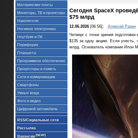
Материнские платы
Сегодня SpaceX проведё
Мониторы, ТВ и проекторы
$75 млрд
Накопители
12.06.2026
[06:56],
Алексей Разин
Носимая электроника
Четверг с точки зрения подготовк
Ноутбуки и ПК
$135 за одну акцию. Если учесть, 
Периферия
млрд. Основатель компании Илон Ма
Планшеты
Программное обеспечение
Процессоры и память
Сети и коммуникации
Смартфоны
Умные вещи
Фото и видео
Цифровой автомобиль
RSS/Социальные сети
Рассылка
[NEW!]
Вакансии