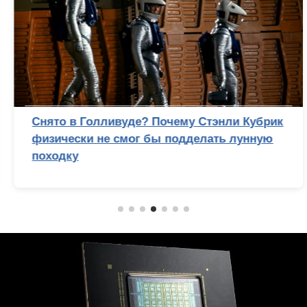
Снято в Голливуде? Почему Стэнли Кубрик
физически не смог бы подделать лунную
походку