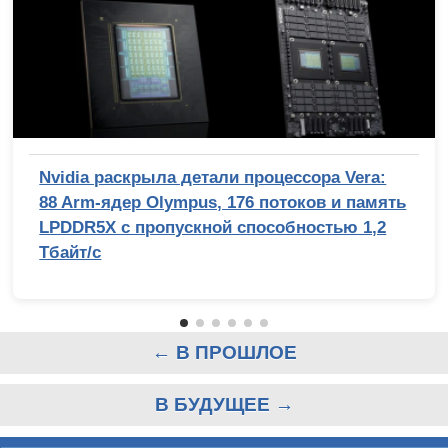
Nvidia раскрыла детали процессора Vera:
88 Arm-ядер Olympus, 176 потоков и память
LPDDR5X с пропускной способностью 1,2
Тбайт/с
← В ПРОШЛОЕ
В БУДУЩЕЕ →