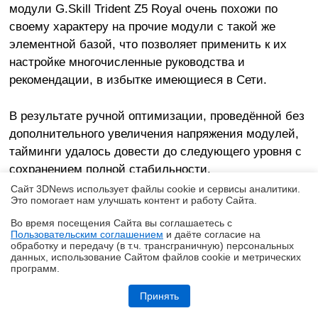
модули G.Skill Trident Z5 Royal очень похожи по
своему характеру на прочие модули с такой же
элементной базой, что позволяет применить к их
настройке многочисленные руководства и
рекомендации, в избытке имеющиеся в Сети.
В результате ручной оптимизации, проведённой без
дополнительного увеличения напряжения модулей,
тайминги удалось довести до следующего уровня с
сохранением полной стабильности.
Сайт 3DNews использует файлы cookie и сервисы аналитики.
Это помогает нам улучшать контент и работу Cайта.
Во время посещения Cайта вы соглашаетесь с
Пользовательским соглашением
и даёте согласие на
✖
обработку и передачу (в т.ч. трансграничную) персональных
данных, использование Cайтом файлов cookie и метрических
программ.
Обзор и тест системы жидкостного охлаждения DeepCool LT360 Vision
ARGB с 4,5-дюймовым экраном
Принять