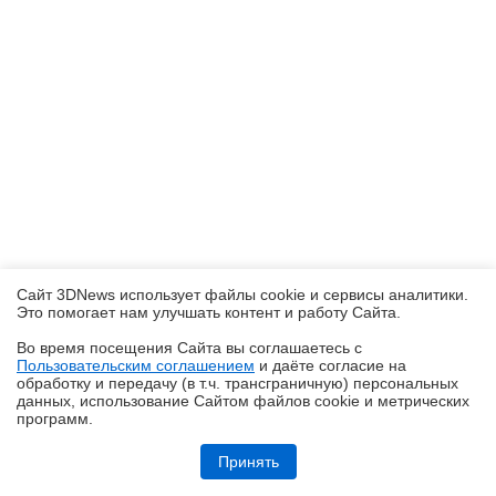
Сайт 3DNews использует файлы cookie и сервисы аналитики.
Это помогает нам улучшать контент и работу Cайта.
Во время посещения Cайта вы соглашаетесь с
Пользовательским соглашением
и даёте согласие на
✖
обработку и передачу (в т.ч. трансграничную) персональных
данных, использование Cайтом файлов cookie и метрических
программ.
Обзор ультрабука ASUS Zenbook A16 (UX3607OA) с Copilot+ PC: ИИ
на марше
Принять