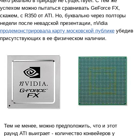
чего реально в природе не существует. С тем же
успехом можно пытаться сравнивать GeForce FX,
скажем, с R350 от ATI. Но, буквально через полторы
недели после невадской презентации, nVidia
продемонстрировала карту московской публике
убедив
присутствующих в ее физическом наличии.
Тем не менее, можно предположить, что и этот
раунд ATI выиграет - количество конвейеров у