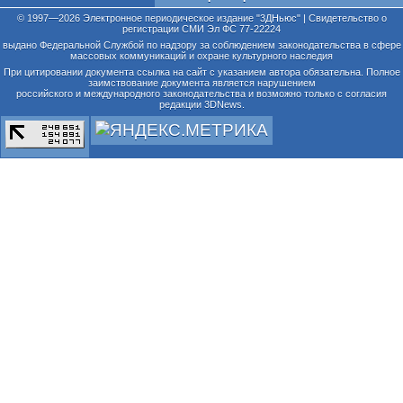
© 1997—2026 Электронное периодическое издание "3ДНьюс" | Свидетельство о
регистрации СМИ Эл ФС 77-22224
выдано Федеральной Службой по надзору за соблюдением законодательства в сфере
массовых коммуникаций и охране культурного наследия
При цитировании документа ссылка на сайт с указанием автора обязательна. Полное
заимствование документа является нарушением
российского и международного законодательства и возможно только с согласия
редакции 3DNews.