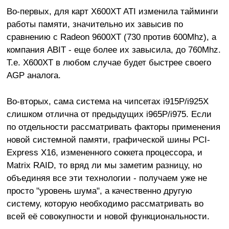
Во-первых, для карт X600XT ATI изменила тайминги
работы памяти, значительно их завысив по
сравнению с Radeon 9600XT (730 против 600Mhz), а
компания ABIT - еще более их завысила, до 760Mhz.
Т.е. X600XT в любом случае будет быстрее своего
AGP аналога.
Во-вторых, сама система на чипсетах i915P/i925X
слишком отлична от предыдущих i965P/i975. Если
по отдельности рассматривать факторы применения
новой системной памяти, графической шины PCI-
Express X16, измененного соккета процессора, и
Matrix RAID, то вряд ли мы заметим разницу, но
объединяя все эти технологии - получаем уже не
просто "уровень шума", а качественно другую
систему, которую необходимо рассматривать во
всей её совокупности и новой функциональности.