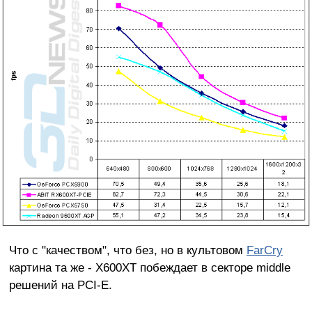
Что с "качеством", что без, но в культовом
FarCry
картина та же - X600XT побеждает в секторе middle
решений на PCI-E.