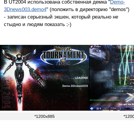
В UT2004 использована собственная демка "
Demo-
3Dnews003.demo4
" (положить в директорию "demos")
- записан серьезный экшен, который реально не
стыдно и людям показать ;-)
*1200x885
*120