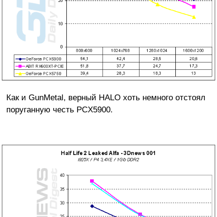
Как и GunMetal, верный HALO хоть немного отстоял
поруганную честь PCX5900.