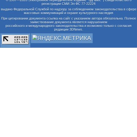
© 1997—2026 Электронное периодическое издание "3ДНьюс" | Свидетельство о
регистрации СМИ Эл ФС 77-22224
выдано Федеральной Службой по надзору за соблюдением законодательства в сфере
массовых коммуникаций и охране культурного наследия
При цитировании документа ссылка на сайт с указанием автора обязательна. Полное
заимствование документа является нарушением
российского и международного законодательства и возможно только с согласия
редакции 3DNews.