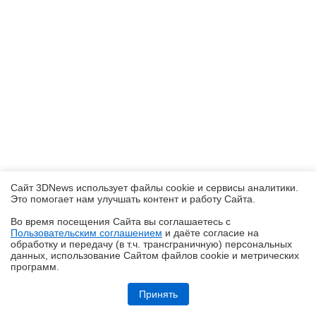
Сайт 3DNews использует файлы cookie и сервисы аналитики.
Это помогает нам улучшать контент и работу Cайта.
Во время посещения Cайта вы соглашаетесь с
Пользовательским соглашением
и даёте согласие на
✖
обработку и передачу (в т.ч. трансграничную) персональных
данных, использование Cайтом файлов cookie и метрических
программ.
Обзор блока питания Chieftec Stealth (SPX-1000-FC)
Принять