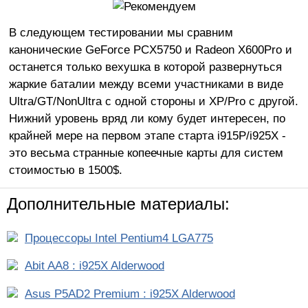
В следующем тестировании мы сравним
канонические GeForce PCX5750 и Radeon X600Pro и
останется только вехушка в которой развернуться
жаркие баталии между всеми участниками в виде
Ultra/GT/NonUltra с одной стороны и XP/Pro с другой.
Нижний уровень вряд ли кому будет интересен, по
крайней мере на первом этапе старта i915P/i925X -
это весьма странные копеечные карты для систем
стоимостью в 1500$.
Дополнительные материалы:
Процессоры Intel Pentium4 LGA775
Abit AA8 : i925X Alderwood
Asus P5AD2 Premium : i925X Alderwood