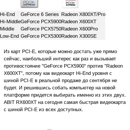
Hi-End
GeForce 6 Series
Radeon X800XT/Pro
Hi-Middle
GeForce PCX5900
Radeon X600XT
Middle
GeForce PCX5750
Radeon X600Pro
Low-End
GeForce PCX5300
Radeon X300SE
Из карт PCI-E, которые можно достать уже прямо
сейчас, наибольший интерес как раз и вызывает
противостояние "GeForce PCX5900" против "Radeon
X600XT", потому как видеокарт Hi-End уровня с
шиной PCI-E в реальной продаже до сентября не
будет. И решившись собать компьютер на новой
платформе придется выбирать именно из этих двух.
ABIT RX600XT на сегодня самая быстрая видеокарта
c шиной PCI-E из всех доступных.