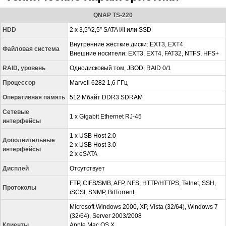
QNAP TS-220
HDD
2 x 3,5”/2,5” SATA I/II или SSD
Внутренние жёсткие диски: EXT3, EXT4
Файловая система
Внешние носители: EXT3, EXT4, FAT32, NTFS, HFS+
RAID, уровень
Однодисковый том, JBOD, RAID 0/1
Процессор
Marvell 6282 1,6 ГГц
Оперативная память
512 Мбайт DDR3 SDRAM
Сетевые
1 х Gigabit Ethernet RJ-45
интерфейсы
1 x USB Host 2.0
Дополнительные
2 x USB Host 3.0
интерфейсы
2 x eSATA
Дисплей
Отсутствует
FTP, CIFS/SMB, AFP, NFS, HTTP/HTTPS, Telnet, SSH,
Протоколы
iSCSI, SNMP, BitTorrent
Microsoft Windows 2000, XP, Vista (32/64), Windows 7
(32/64), Server 2003/2008
Клиенты
Apple Mac OS X