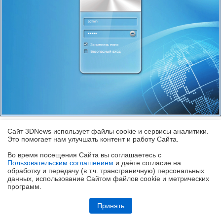
Сайт 3DNews использует файлы cookie и сервисы аналитики.
Страница авторизации QTS 4.0
Это помогает нам улучшать контент и работу Cайта.
Во время посещения Cайта вы соглашаетесь с
Пользовательским соглашением
и даёте согласие на
В последний раз мы тестировали сетевой
✖
обработку и передачу (в т.ч. трансграничную) персональных
накопитель
QNAP
с фирменной операционной
данных, использование Cайтом файлов cookie и метрических
программ.
системой QTS версии 3.8.2, а для работы с нашей
Обзор HUAWEI MatePad SE 11" (2026): тонкий металлический
новинкой предлагается уже новая версия 4.0.2. В ней
планшет с раритетной начинкой
Принять
есть ряд существенных отличий, о которых имеет