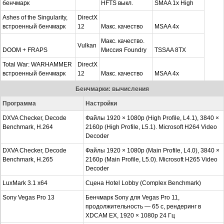
бенчмарк
HFTS выкл.
SMAA 1x High
Ashes of the Singularity,
DirectX
встроенный бенчмарк
12
Макс. качество
MSAA 4x
Макс. качество.
Vulkan
DOOM + FRAPS
Миссия Foundry
TSSAA 8TX
Total War: WARHAMMER
DirectX
встроенный бенчмарк
12
Макс. качество
MSAA 4x
Бенчмарки: вычисления
Программа
Настройки
DXVA Checker, Decode
Файлы 1920 × 1080p (High Profile, L4.1), 3840 ×
Benchmark, H.264
2160p (High Profile, L5.1). Microsoft H264 Video
Decoder
DXVA Checker, Decode
Файлы 1920 × 1080p (Main Profile, L4.0), 3840 ×
Benchmark, H.265
2160p (Main Profile, L5.0). Microsoft H265 Video
Decoder
LuxMark 3.1 x64
Сцена Hotel Lobby (Complex Benchmark)
Sony Vegas Pro 13
Бенчмарк Sony для Vegas Pro 11,
продолжительность — 65 с, рендеринг в
XDCAM EX, 1920 × 1080p 24 Гц