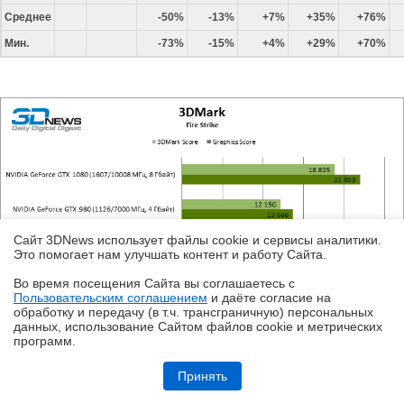
Среднее
-50%
-13%
+7%
+35%
+76%
Мин.
-73%
-15%
+4%
+29%
+70%
Сайт 3DNews использует файлы cookie и сервисы аналитики.
Это помогает нам улучшать контент и работу Cайта.
Во время посещения Cайта вы соглашаетесь с
Пользовательским соглашением
и даёте согласие на
✖
обработку и передачу (в т.ч. трансграничную) персональных
данных, использование Cайтом файлов cookie и метрических
программ.
Обзор HUAWEI WATCH Kids X1 Pro: самые умные детские часы
Принять