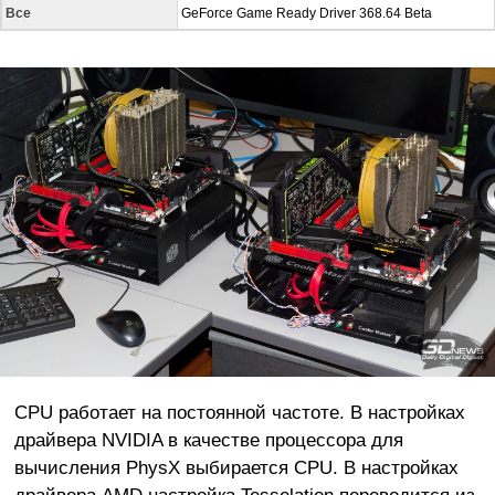
Все
GeForce Game Ready Driver 368.64 Beta
CPU работает на постоянной частоте. В настройках
драйвера NVIDIA в качестве процессора для
вычисления PhysX выбирается CPU. В настройках
драйвера AMD настройка Tesselation переводится из