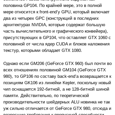
половина GP104. По крайней мере, это в полной
мере относится к front-end’у GPU, который включает
два из четырех GPC (конструкций в последних
архитектурах NVIDIA, которые содержат большую
часть вычислительного и графического конвейера),
присутствующих в GP104, что оставляет GTX 1060 с
половиной от числа ядер CUDA и блоков наложения
текстур, которыми обладает GTX 1080.
Однако если GM206 (GeForce GTX 960) был почти во
всех отношениях половиной GM104 (GeForce GTX
980), то GP106 по составу back-end’а возвращается к
позициям GK106 из линейки Kepler, поскольку новый
чип оснащается 192-битной, а не 128-битной шиной
памяти. Действительно, по теоретической
производительности шейдерных ALU новинка не так
уж сильно отличается от GeForce GTX 980, отсюда и
возросшие требования к пропускной способности