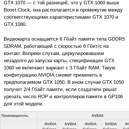
GTX 1070 — с той разницей, что у GTX 1060 выше
Boost Clock, она располагается в промежутке между
соответствующими характеристиками GTX 1070 и
GTX 1080.
Видеокарта оснащается 6 Гбайт памяти типа GDDR5
SDRAM, работающей с скоростью 8 Гбит/с на
контакт. Вопреки слухам, циркулировавшим
незадолго до запуска карты, спецификации GTX
1060 не включают вариант с 3 Гбайт RAM. Такую
конфигурацию NVIDIA сможет применить в
предполагаемом GTX 1050. В ином случае GTX 1050
получит 2/4 Гбайт памяти, если создатели решат
урезать число ROP и контроллеров памяти в GP106
для этой модели.
Производитель
NVIDIA
NVIDIA
NVIDIA
NVIDIA
NVIDIA
N