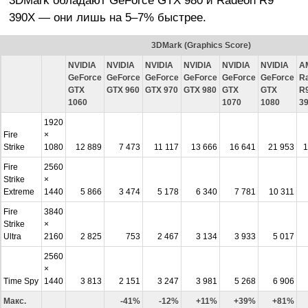
3DMark обладают GeForce GTX 980 и Radeon R9
390X — они лишь на 5–7% быстрее.
3DMark (Graphics Score)
NVIDIA
NVIDIA
NVIDIA
NVIDIA
NVIDIA
NVIDIA
A
GeForce
GeForce
GeForce
GeForce
GeForce
GeForce
R
GTX
GTX 960
GTX 970
GTX 980
GTX
GTX
R
1060
1070
1080
3
1920
Fire
×
Strike
1080
12 889
7 473
11 117
13 666
16 641
21 953
1
Fire
2560
Strike
×
Extreme
1440
5 866
3 474
5 178
6 340
7 781
10 311
Fire
3840
Strike
×
Ultra
2160
2 825
753
2 467
3 134
3 933
5 017
2560
×
Time Spy
1440
3 813
2 151
3 247
3 981
5 268
6 906
Макс.
-41%
-12%
+11%
+39%
+81%