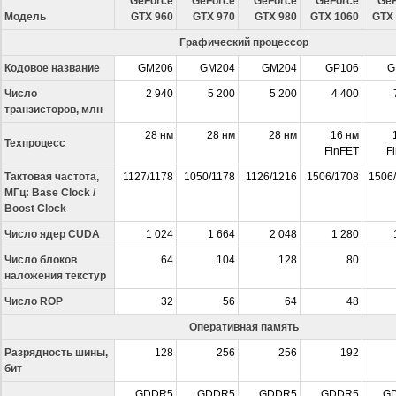
GeForce
GeForce
GeForce
GeForce
GeF
Модель
GTX 960
GTX 970
GTX 980
GTX 1060
GTX
Графический процессор
Кодовое название
GM206
GM204
GM204
GP106
G
Число
2 940
5 200
5 200
4 400
транзисторов, млн
28 нм
28 нм
28 нм
16 нм
Техпроцесс
FinFET
F
Тактовая частота,
1127/1178
1050/1178
1126/1216
1506/1708
1506
МГц: Base Clock /
Boost Clock
Число ядер CUDA
1 024
1 664
2 048
1 280
Число блоков
64
104
128
80
наложения текстур
Число ROP
32
56
64
48
Оперативная память
Разрядность шины,
128
256
256
192
бит
GDDR5
GDDR5
GDDR5
GDDR5
G