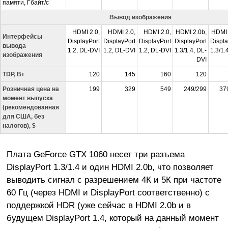
памяти, Гбайт/с
Вывод изображения
HDMI 2.0,
HDMI 2.0,
HDMI 2.0,
HDMI 2.0b,
HDMI 
Интерфейсы
DisplayPort
DisplayPort
DisplayPort
DisplayPort
Displa
вывода
1.2, DL-DVI
1.2, DL-DVI
1.2, DL-DVI
1.3/1.4, DL-
1.3/1.
изображения
DVI
TDP, Вт
120
145
160
120
Розничная цена на
199
329
549
249/299
37
момент выпуска
(рекомендованная
для США, без
налогов), $
Плата GeForce GTX 1060 несет три разъема
DisplayPort 1.3/1.4 и один HDMI 2.0b, что позволяет
выводить сигнал с разрешением 4К и 5К при частоте
60 Гц (через HDMI и DisplayPort соответственно) с
поддержкой HDR (уже сейчас в HDMI 2.0b и в
будущем DisplayPort 1.4, который на данный момент