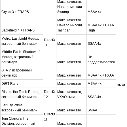
Макс. качество.
Начало миссии
Crysis 3 + FRAPS
Swamp
MSAA 4x
Макс. качество.
Начало миссии
MSAA 4x + FXAA
Battlefield 4 + FRAPS
Tashgar
High
Metro: Last Light Redux,
DirectX
встроенный бенчмарк
Макс. качество
SSAA 4x
11
Middle-Earth: Shadow of
Mordor, встроенный
Не
бенчмарк
Макс. качество
поддерживается
GTA V, встроенный
бенчмарк
Макс. качество
MSAA 4x + FXAA
DiRT Rally
Макс. качество
MSAA 4x
Выкл.
Rise of the Tomb Raider,
DirectX
Макс. качество,
встроенный бенчмарк
12
VXAO выкл.
SSAA 4x
Far Cry Primal,
встроенный бенчмарк
Макс. качество
SMAA
DirectX
Tom Clancy's The
11
Division, встроенный
Макс. качество,