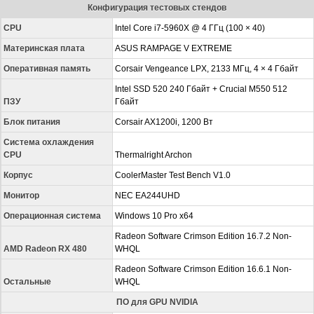
Конфигурация тестовых стендов
CPU
Intel Core i7-5960X @ 4 ГГц (100 × 40)
Материнская плата
ASUS RAMPAGE V EXTREME
Оперативная память
Corsair Vengeance LPX, 2133 МГц, 4 × 4 Гбайт
Intel SSD 520 240 Гбайт + Crucial M550 512
ПЗУ
Гбайт
Блок питания
Corsair AX1200i, 1200 Вт
Система охлаждения
CPU
Thermalright Archon
Корпус
CoolerMaster Test Bench V1.0
Монитор
NEC EA244UHD
Операционная система
Windows 10 Pro x64
Radeon Software Crimson Edition 16.7.2 Non-
AMD Radeon RX 480
WHQL
Radeon Software Crimson Edition 16.6.1 Non-
Остальные
WHQL
ПО для GPU NVIDIA