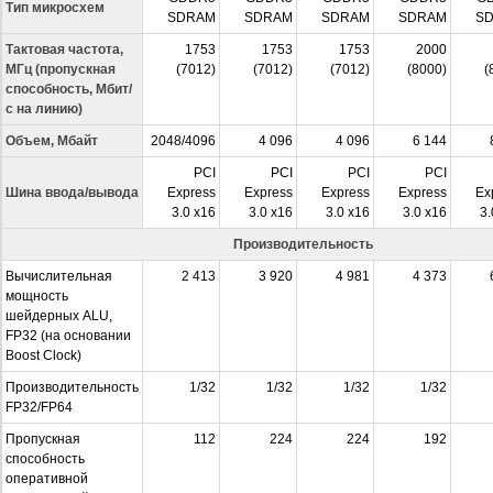
Тип микросхем
SDRAM
SDRAM
SDRAM
SDRAM
S
Тактовая частота,
1753
1753
1753
2000
МГц (пропускная
(7012)
(7012)
(7012)
(8000)
(
способность, Мбит/
с на линию)
Объем, Мбайт
2048/4096
4 096
4 096
6 144
PCI
PCI
PCI
PCI
Шина ввода/вывода
Express
Express
Express
Express
Ex
3.0 x16
3.0 x16
3.0 x16
3.0 x16
3.
Производительность
Вычислительная
2 413
3 920
4 981
4 373
мощность
шейдерных ALU,
FP32 (на основании
Boost Clock)
Производительность
1/32
1/32
1/32
1/32
FP32/FP64
Пропускная
112
224
224
192
способность
оперативной