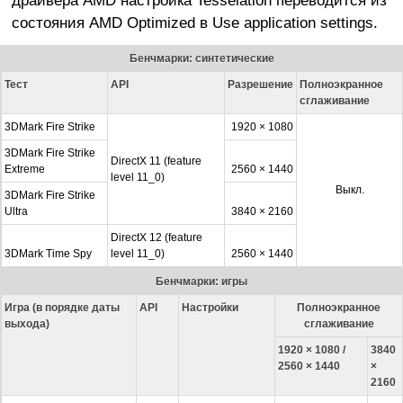
состояния AMD Optimized в Use application settings.
Бенчмарки: синтетические
Тест
API
Разрешение
Полноэкранное
сглаживание
3DMark Fire Strike
1920 × 1080
3DMark Fire Strike
DirectX 11 (feature
Extreme
2560 × 1440
level 11_0)
Выкл.
3DMark Fire Strike
Ultra
3840 × 2160
DirectX 12 (feature
3DMark Time Spy
level 11_0)
2560 × 1440
Бенчмарки: игры
Игра (в порядке даты
API
Настройки
Полноэкранное
выхода)
сглаживание
1920 × 1080 /
3840
2560 × 1440
×
2160