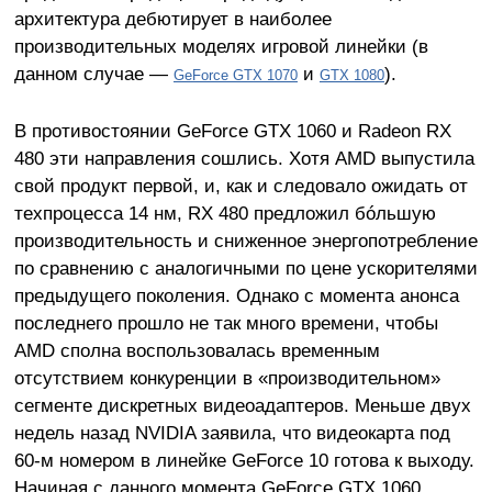
архитектура дебютирует в наиболее
производительных моделях игровой линейки (в
данном случае —
и
).
GeForce GTX 1070
GTX 1080
В противостоянии GeForce GTX 1060 и Radeon RX
480 эти направления сошлись. Хотя AMD выпустила
свой продукт первой, и, как и следовало ожидать от
техпроцесса 14 нм, RX 480 предложил бóльшую
производительность и сниженное энергопотребление
по сравнению с аналогичными по цене ускорителями
предыдущего поколения. Однако с момента анонса
последнего прошло не так много времени, чтобы
AMD сполна воспользовалась временным
отсутствием конкуренции в «производительном»
сегменте дискретных видеоадаптеров. Меньше двух
недель назад NVIDIA заявила, что видеокарта под
60-м номером в линейке GeForce 10 готова к выходу.
Начиная с данного момента GeForce GTX 1060