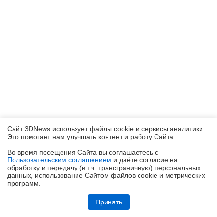
Сайт 3DNews использует файлы cookie и сервисы аналитики.
Это помогает нам улучшать контент и работу Cайта.
Во время посещения Cайта вы соглашаетесь с
Пользовательским соглашением
и даёте согласие на
✖
обработку и передачу (в т.ч. трансграничную) персональных
данных, использование Cайтом файлов cookie и метрических
программ.
Обзор игрового Tandem WOLED-монитора ASUS ROG Strix OLED
XG27AQWMG: запланированный апгрейд
Принять