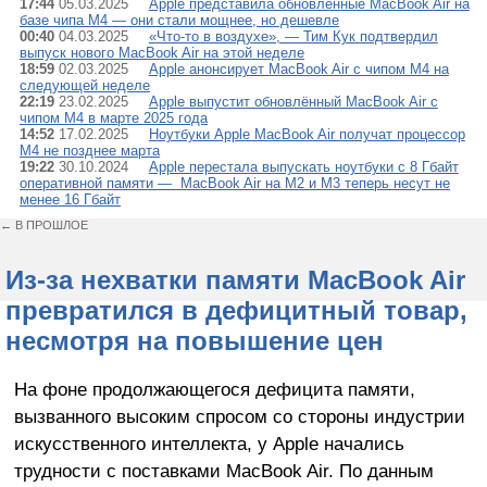
17:44
05.03.2025
Apple представила обновлённые MacBook Air на
базе чипа M4 — они стали мощнее, но дешевле
00:40
04.03.2025
«Что-то в воздухе», — Тим Кук подтвердил
выпуск нового MacBook Air на этой неделе
18:59
02.03.2025
Apple анонсирует MacBook Air с чипом M4 на
следующей неделе
22:19
23.02.2025
Apple выпустит обновлённый MacBook Air с
чипом M4 в марте 2025 года
14:52
17.02.2025
Ноутбуки Apple MacBook Air получат процессор
M4 не позднее марта
19:22
30.10.2024
Apple перестала выпускать ноутбуки с 8 Гбайт
оперативной памяти — MacBook Air на M2 и M3 теперь несут не
менее 16 Гбайт
← В ПРОШЛОЕ
Из-за нехватки памяти MacBook Air
превратился в дефицитный товар,
несмотря на повышение цен
На фоне продолжающегося дефицита памяти,
вызванного высоким спросом со стороны индустрии
искусственного интеллекта, у Apple начались
трудности с поставками MacBook Air. По данным