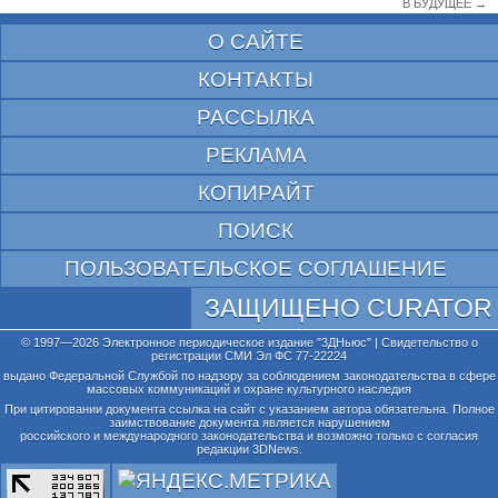
В БУДУЩЕЕ →
О САЙТЕ
КОНТАКТЫ
РАССЫЛКА
РЕКЛАМА
КОПИРАЙТ
ПОИСК
ПОЛЬЗОВАТЕЛЬСКОЕ СОГЛАШЕНИЕ
ЗАЩИЩЕНО CURATOR
© 1997—2026 Электронное периодическое издание "3ДНьюс" | Свидетельство о
регистрации СМИ Эл ФС 77-22224
выдано Федеральной Службой по надзору за соблюдением законодательства в сфере
массовых коммуникаций и охране культурного наследия
При цитировании документа ссылка на сайт с указанием автора обязательна. Полное
заимствование документа является нарушением
российского и международного законодательства и возможно только с согласия
редакции 3DNews.