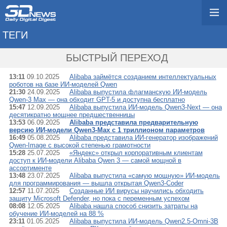
ТЕГИ
→ QWEN
БЫСТРЫЙ ПЕРЕХОД
13:11
09.10.2025
Alibaba займётся созданием интеллектуальных
роботов на базе ИИ-моделей Qwen
21:30
24.09.2025
Alibaba выпустила флагманскую ИИ-модель
Qwen-3 Max — она обходит GPT-5 и доступна бесплатно
15:47
12.09.2025
Alibaba выпустила ИИ-модель Qwen3-Next — она
десятикратно мощнее предшественницы
13:53
06.09.2025
Alibaba представила предварительную
версию ИИ-модели Qwen3-Max с 1 триллионом параметров
16:49
05.08.2025
Alibaba представила ИИ-генератор изображений
Qwen-Image с высокой степенью грамотности
15:28
25.07.2025
«Яндекс» открыл корпоративным клиентам
доступ к ИИ-модели Alibaba Qwen 3 — самой мощной в
ассортименте
13:48
23.07.2025
Alibaba выпустила «самую мощную» ИИ-модель
для программирования — вышла открытая Qwen3-Coder
12:57
11.07.2025
Созданные ИИ вирусы научились обходить
защиту Microsoft Defender, но пока с переменным успехом
08:08
12.05.2025
Alibaba нашла способ снизить затраты на
обучение ИИ-моделей на 88 %
23:11
01.05.2025
Alibaba выпустила ИИ-модель Qwen2.5-Omni-3B