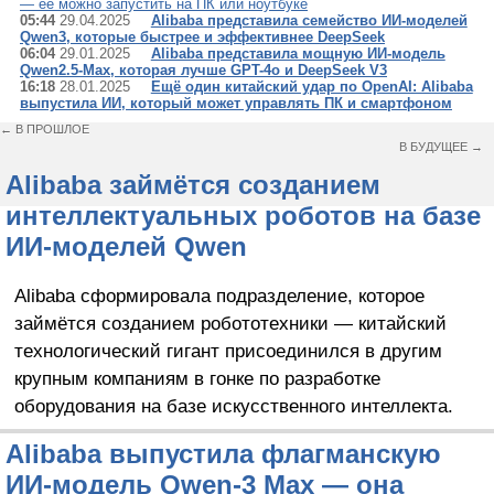
— её можно запустить на ПК или ноутбуке
05:44
29.04.2025
Alibaba представила семейство ИИ-моделей
Qwen3, которые быстрее и эффективнее DeepSeek
06:04
29.01.2025
Alibaba представила мощную ИИ-модель
Qwen2.5-Max, которая лучше GPT-4o и DeepSeek V3
16:18
28.01.2025
Ещё один китайский удар по OpenAI: Alibaba
выпустила ИИ, который может управлять ПК и смартфоном
← В ПРОШЛОЕ
В БУДУЩЕЕ →
Alibaba займётся созданием
интеллектуальных роботов на базе
ИИ-моделей Qwen
Alibaba сформировала подразделение, которое
займётся созданием робототехники — китайский
технологический гигант присоединился в другим
крупным компаниям в гонке по разработке
оборудования на базе искусственного интеллекта.
Alibaba выпустила флагманскую
ИИ-модель Qwen-3 Max — она