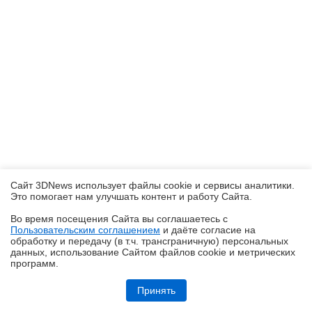
Сайт 3DNews использует файлы cookie и сервисы аналитики.
Это помогает нам улучшать контент и работу Cайта.
Во время посещения Cайта вы соглашаетесь с
Пользовательским соглашением
и даёте согласие на
✖
обработку и передачу (в т.ч. трансграничную) персональных
данных, использование Cайтом файлов cookie и метрических
программ.
Обзор видеокарты Acer Nitro Intel Arc B570 OC
Принять