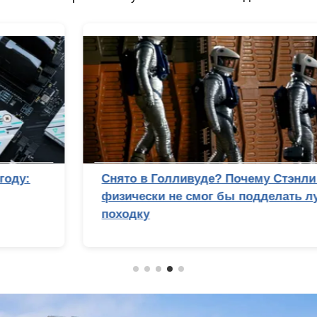
Снято в Голливуде? Почему Стэнли Кубрик
физически не смог бы подделать лунную
походку