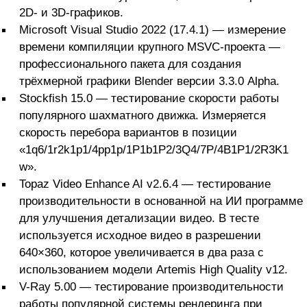
2D- и 3D-графиков.
Microsoft Visual Studio 2022 (17.4.1) — измерение
времени компиляции крупного MSVC-проекта —
профессионального пакета для создания
трёхмерной графики Blender версии 3.3.0 Alpha.
Stockfish 15.0 — тестирование скорости работы
популярного шахматного движка. Измеряется
скорость перебора вариантов в позиции
«1q6/1r2k1p1/4pp1p/1P1b1P2/3Q4/7P/4B1P1/2R3K1
w».
Topaz Video Enhance AI v2.6.4 — тестирование
производительности в основанной на ИИ программе
для улучшения детализации видео. В тесте
используется исходное видео в разрешении
640×360, которое увеличивается в два раза с
использованием модели Artemis High Quality v12.
V-Ray 5.00 — тестирование производительности
работы популярной системы рендеринга при