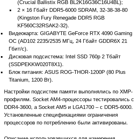
(Crucial Ballistix RGB BL2K16G36C16U4BL);
2 × 16 Гбайт DDR5-6000 SDRAM, 32-38-38-80
(Kingston Fury Renegade DDR5 RGB
KF560C32RSAK2-32).
Видеокарта: GIGABYTE GeForce RTX 4090 Gaming
OC (AD102 2235/2535 МГц, 24 Гбайт GDDR6X 21
Гбит/с).
Дисковая подсистема: Intel SSD 760p 2 Тбайт
(SSDPEKKW020T8X1).
Блок питания: ASUS ROG-THOR-1200P (80 Plus
Titanium, 1200 Вт).
Настройки подсистем памяти выполнялись по XMP-
профилям. Socket AM4-процессоры тестировались с
DDR4-3600, а Socket AM5 и LGA1700 – с DDR5-6000.
Установленные спецификациями ограничения
процессоров по потреблению были активированы.
Описание использовавшихся для измерения