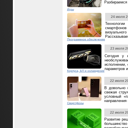
Разбираемся 
Игры
24 июля 2
Технологии
смартфонов
визуальног
Рассказываем
Программное обеспечение
23 июля 2
Сегодня у 
необслужива
исполнении,
параметров и
Корпуса, БП и охлаждение
22 июля 2
В довольно 
свежая стру
условный «п
направления
Смартфоны
22 июля 2
Развитие реш
большинство 
разрабатывае