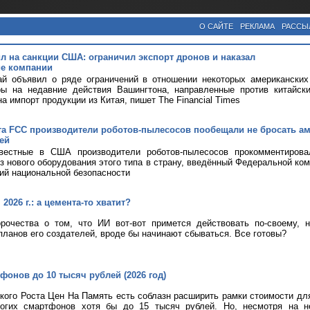
О САЙТЕ
РЕКЛАМА
РАССЫ
ил на санкции США: ограничил экспорт дронов и наказал
е компании
ай объявил о ряде ограничений в отношении некоторых американских
ры на недавние действия Вашингтона, направленные против китайск
а импорт продукции из Китая, пишет The Financial Times
та FCC производители роботов-пылесосов пообещали не бросать а
ей
вестные в США производители роботов-пылесосов прокомментирова
оз нового оборудования этого типа в страну, введённый Федеральной ком
ий национальной безопасности
2026 г.: а цемента-то хватит?
рочества о том, что ИИ вот-вот примется действовать по-своему, 
планов его создателей, вроде бы начинают сбываться. Все готовы?
фонов до 10 тысяч рублей (2026 год)
кого Роста Цен На Память есть соблазн расширить рамки стоимости дл
огих смартфонов хотя бы до 15 тысяч рублей. Но, несмотря на н