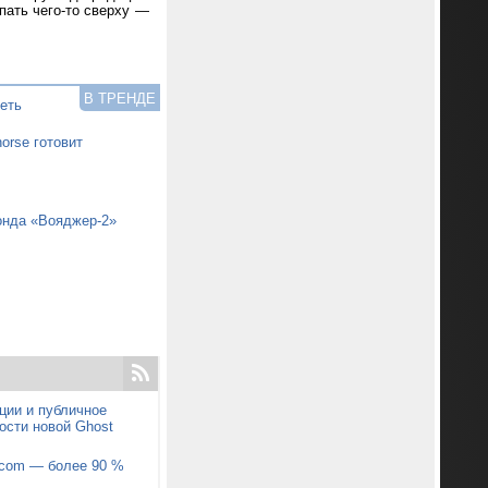
пать чего-то сверху —
В ТРЕНДЕ
еть
orse готовит
онда «Вояджер-2»
ции и публичное
ости новой Ghost
pcom — более 90 %