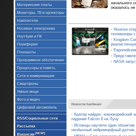
начального с
Материнские платы
оказалось не
Мониторы, ТВ и проекторы
Накопители
Носимая электроника
•
Hisense от
телевизоры с
Ноутбуки и ПК
•
Kingdom Com
реалистичну
Периферия
•
Европейские
Планшеты
•
Представлен
Программное обеспечение
•
NASA запус
Процессоры и память
Сети и коммуникации
Смартфоны
Умные вещи
Фото и видео
Новости hardware
Цифровой автомобиль
•
Кратер найден: южнокорейский з
RSS/Социальные сети
падения Falcon 9 на Луну
•
Испанцы научили один объектив
Рассылка
необычный нейроморфный датчик 
[NEW!]
Вакансии