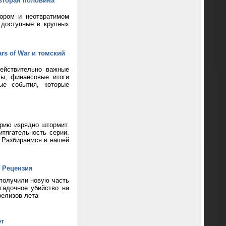
вторая половина
кором и неотвратимом
 доступные в крупных
rs of War и томский
ействительно важные
сы, финансовые итоги
ые события, которые
ерию изрядно штормит.
тягательность серии.
? Разбираемся в нашей
 Рецензия
 получили новую часть
гадочное убийство на
релизов лета
ет