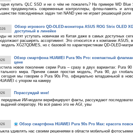
годня купить QLC SSD и ни о чём не пожалеть? На примере WD Blue
алеко продвинулись современные контроллеры, флеш-память и алго
ьшинстве повседневных задач тип NAND уже не играет решающей роли
Обзор игрового QD-OLED-монитора ASUS ROG Strix OLED 
026
доступный в линейке
нды не хотят уступать новичкам из Китая даже в самых доступных сег
родолжают расширять ассортимент. Это относится и к компании ASUS, 
 модель XG27QDMES, но с базовой по характеристикам QD-OLED-матри
Обзор смартфона HUAWEI Pura 90s Pro: компактный флагма
026
цене
тила новое поколение серии Pura – сразу в двух вариантах: Pura 90
стального мира. Причем самая простая модель, Pura 90, до глобаль
 сегодня мы говорим о Pura 90s Pro, официально младшенькой в нов
HUAWEI с упором на камеру
Порассуждай мне!
026
 передовые ИИ-модели верифицируют факты, рассуждают последовател
 выдачей оператору. Но всё равно это не AGI, увы
Обзор смартфона HUAWEI Pura 90s Pro Max: красота повс
026
ыкла удивлять нас своими решениями в области мобильной фотосъемк