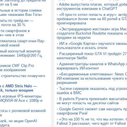
ии Samsung до предела на
ят на 5 нм
•
Adobe выпустила плагин, который доб
инструментов компании в ChatGPT
льные в истории снимки
ыми «мазками Ван Гога»
•
«Я просто хотел попасть в игру»: актё
пробовался более чем на 60 ролей в GTA
латы по трейд-ин —
проигнорировала
 почти на 30 %
•
«Экстраординарно жестокая» игра Mach
сти смартфонов в
создателя Buckshot Roulette показала
» чем в этом
продажи за неделю
утяжелила смарт-очки Ray-
•
ИИ в «Google Картах» научился заказ
ловой кожей
пользователя и искать отели
вый изогнутый монитор
•
Расширенный показ GTA VI пройдёт 27 
ежимами: 1440p@260 Гц,
кинотеатре Netflix
•
Администраторы каналов в WhatsApp с
шников CMF Clip Pro
маркировать ИИ-контент
ые изображения
•
«Бесцеремонные клептоманы»: News C
а строительство плавучего
ИИ-компании за использование чужого к
разрешения
 с AMD Strix Halo —
•
Тысячи серверов оказались под угрозо
ck, только мощнее
ошибок в BMC
е игровые IPS-мониторы
•
В работе Рунета произошёл масштабн
9QNSR-W Ace с 1080p и
не могут попасть на десятки сайтов
•
Google Gemini сможет сам находить п
сосы с роликовой влажной
смартфонов Pixel
а
•
«Это на 100 % не то, что мы хотели»:
Bank, но акции OpenAI
Fallout 3 рассказал, чего ждёт от Fallou
едита