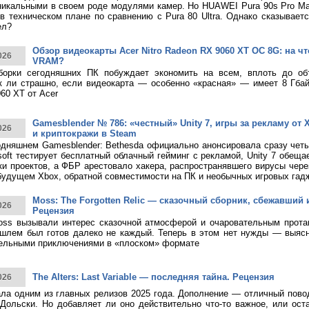
никальными в своем роде модулями камер. Но HUAWEI Pura 90s Pro M
в техническом плане по сравнению с Pura 80 Ultra. Однако сказывает
ел?
Обзор видеокарты Acer Nitro Radeon RX 9060 XT OC 8G: на что
026
VRAM?
борки сегодняшних ПК побуждает экономить на всем, вплоть до о
к ли страшно, если видеокарта — особенно «красная» — имеет 8 Гбай
60 XT от Acer
Gamesblender № 786: «честный» Unity 7, игры за рекламу от X
026
и криптокражи в Steam
дняшнем Gamesblender: Bethesda официально анонсировала сразу четы
rosoft тестирует бесплатный облачный гейминг с рекламой, Unity 7 обещ
ки проектов, а ФБР арестовало хакера, распространявшего вирусы чере
будущем Xbox, обратной совместимости на ПК и необычных игровых гад
Moss: The Forgotten Relic — сказочный сборник, сбежавший 
026
Рецензия
ss вызывали интерес сказочной атмосферой и очаровательным протаг
шлем был готов далеко не каждый. Теперь в этом нет нужды — выясн
тельными приключениями в «плоском» формате
The Alters: Last Variable — последняя тайна. Рецензия
026
тала одним из главных релизов 2025 года. Дополнение — отличный пово
Дольски. Но добавляет ли оно действительно что-то важное, или ост