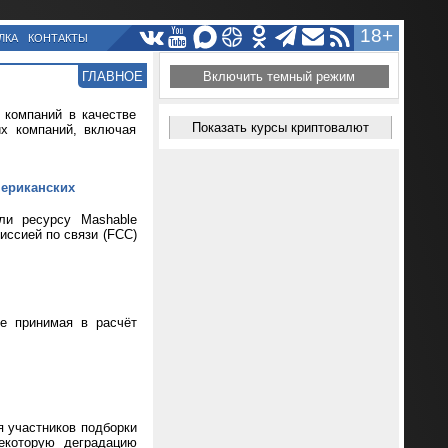
18+
ЛКА
КОНТАКТЫ
ГЛАВНОЕ
Включить темный режим
 компаний в качестве
Показать курсы криптовалют
их компаний, включая
мериканских
ли ресурсу Mashable
иссией по связи (FCC)
не принимая в расчёт
я участников подборки
екоторую деградацию