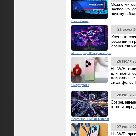
Можно ли се
насколько д
почему в бол
Накопители
29 июля 2
Крупные бре
решений и п
современную
Мониторы, ТВ и проекторы
28 июля 2
HUAWEI выпус
для всего о
добралась, и
смартфонов 
Смартфоны
28 июля 2
Современные
ответы перед
Искусственный интеллект
27 июля 2
HUAWEI прив