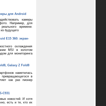
меры для Android
адействовать камеры
фото. Например, для
реального времени.
 из будущего
d E15 360: экран-
костного охлаждения
пании MSI в золотом
адом для мониторинга
d8, Galaxy Z Fold8
артфонов наметилась
и превращающегося в
ляет как раз пионер
S-C931
вых новостей. И хотя
о, есть и те, кто их