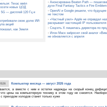
•
Анонсирована Beaten Path — пошагова
ельзя: Техас ввёл
духе Final Fantasy Tactics и Fire Emblem
госети новых ЦОД
•
OpenAI и Google решили, что будущее
 5G — дисплей 120 Гц и
не текстом
•
«Частный узел» Apple не оправдал на
потребовали свою долю ИИ-
раскрывает настоящий IP пользователя
упа акций
•
Соцсеть X лишилась директора по про
показал, как Земля
•
Илон Маск забросил свой аналог «Вик
не обновляется с апреля
Компьютер месяца — август 2026 года
2026
ивается, а вместе с ним и остатки надежды на скорый конец дефици
 что цены на компьютерную технику в этом году не снизятся. Наоборо
о с приходом холодов станет только хуже