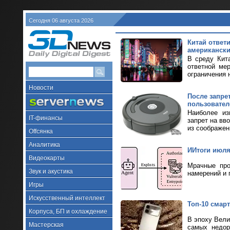
Сегодня 06 августа 2026
Китай ответ
американски
В среду Кит
ответной ме
ограничения н
Новости
После запре
пользовател
Наиболее из
IT-финансы
запрет на вв
из соображен
Offсянка
Аналитика
ИИтоги июля 
Видеокарты
Мрачные про
Звук и акустика
намерений и 
Игры
Искусственный интеллект
Топ-10 смарт
Корпуса, БП и охлаждение
В эпоху Вели
Мастерская
самых недор