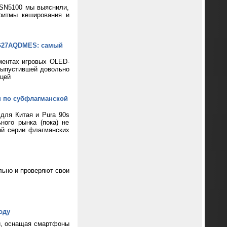
 SN5100 мы выяснили,
ритмы кеширования и
XG27AQDMES: самый
ментах игровых OLED-
выпустившей довольно
цей
н по субфлагманской
 для Китая и Pura 90s
ного рынка (пока) не
ой серии флагманских
ьно и проверяют свои
юду
и, оснащая смартфоны