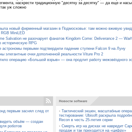
егмента, наскрести традиционную "десятку за десятку" — да еще и насы
 так уж сложно
крыла новый фирменный магазин в Подмосковье: там можно вживую увид
 RGB MiniLED
e Salvation не разочарует фанатов Kingdom Come: Deliverance 2 — Warh
ю историческую RPG
 астрономы первыми подтвердили падение ступени Falcon 9 на Луну
ы элегантные очки дополненной реальности Viture Pro 2
тило операцию «Большой взрыв» — она продлит работу межзвёздного з
Новости software
онд первым заснял след от
•
Тактический экшен, масштабные опера
тестирование: Ubisoft раскрыла подробн
Recon в честь 25-летия серии
 видеть объём — создан
для роботов
•
Смерть игр на дисках не навредит Ca
продаж и так приходится на «цифру»