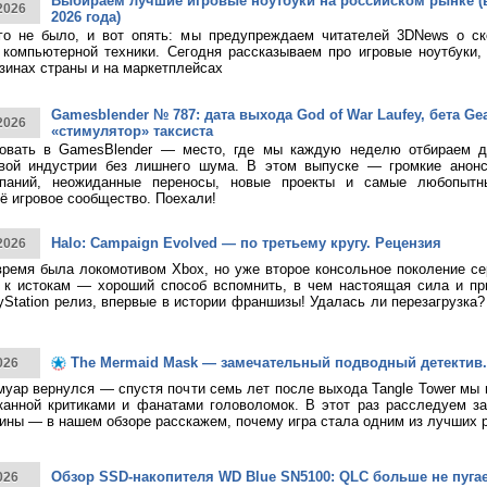
Выбираем лучшие игровые ноутбуки на российском рынке (
2026
2026 года)
ого не было, и вот опять: мы предупреждаем читателей 3DNews о с
компьютерной техники. Сегодня рассказываем про игровые ноутбуки,
зинах страны и на маркетплейсах
Gamesblender № 787: дата выхода God of War Laufey, бета Gea
2026
«стимулятор» таксиста
овать в GamesBlender — место, где мы каждую неделю отбираем д
овой индустрии без лишнего шума. В этом выпуске — громкие анон
паний, неожиданные переносы, новые проекты и самые любопытн
ё игровое сообщество. Поехали!
Halo: Campaign Evolved — по третьему кругу. Рецензия
2026
время была локомотивом Xbox, но уже второе консольное поколение с
к истокам — хороший способ вспомнить, в чем настоящая сила и при
yStation релиз, впервые в истории франшизы! Удалась ли перезагрузка
The Mermaid Mask — замечательный подводный детектив.
026
муар вернулся — спустя почти семь лет после выхода Tangle Tower мы
канной критиками и фанатами головоломок. В этот раз расследуем за
ины — в нашем обзоре расскажем, почему игра стала одним из лучших 
Обзор SSD-накопителя WD Blue SN5100: QLC больше не пуга
026