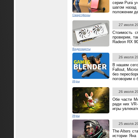
серии Pura у
шагом назад 
положении д
Смартфоны
27 июля 2
Стоимость с
проверим, та
Radeon RX 90
Видеокарты
26 июля 2
В нашем сего
Fallout, Mic
без пересбор
поговорим о 
Игры
26 июля 2
Обе части Mo
ради них VR-
игры увлека
Игры
25 июля 2
The Alters с
истории Яна 