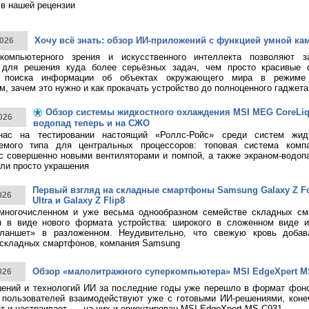
в нашей рецензии
Хочу всё знать: обзор ИИ-приложений с функцией умной ка
026
 компьютерного зрения и искусственного интеллекта позволяют з
 для решения куда более серьёзных задач, чем просто красивые 
о поиска информации об объектах окружающего мира в режиме 
, зачем это нужно и как прокачать устройство до полноценного гаджета
Обзор системы жидкостного охлаждения MSI MEG CoreLiqui
026
водопад теперь и на СЖО
нас на тестировании настоящий «Роллс-Ройс» среди систем жид
емого типа для центральных процессоров: топовая система ком
 с совершенно новыми вентиляторами и помпой, а также экраном-водоп
ли просто украшения
Первый взгляд на складные смартфоны Samsung Galaxy Z Fol
026
Ultra и Galaxy Z Flip8
многочисленном и уже весьма однообразном семействе складных см
я в виде нового формата устройства: широкого в сложенном виде 
ланшет» в разложенном. Неудивительно, что свежую кровь добав
 складных смартфонов, компания Samsung
Обзор «малолитражного суперкомпьютера» MSI EdgeXpert M
026
ений и технологий ИИ за последние годы уже перешло в формат фоно
пользователей взаимодействуют уже с готовыми ИИ-решениями, конечн
т и настраивает, — на них и ориентирован MSI EdgeXpert MS-C931