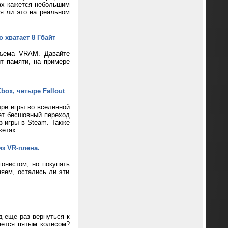
ax кажется небольшим
ся ли это на реальном
 хватает 8 Гбайт
бъема VRAM. Давайте
т памяти, на примере
box, четыре Fallout
ре игры во вселенной
ает бесшовный переход
з игры в Steam. Также
жетах
из VR-плена.
онистом, но покупать
яем, остались ли эти
д еще раз вернуться к
ается пятым колесом?