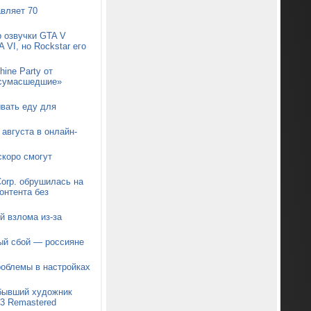
авляет 70
р озвучки GTA V
 VI, но Rockstar его
ine Party от
 «сумасшедшие»
ывать еду для
августа в онлайн-
коро смогут
orp. обрушилась на
онтента без
й взлома из-за
ый сбой — россияне
роблемы в настройках
 бывший художник
t 3 Remastered