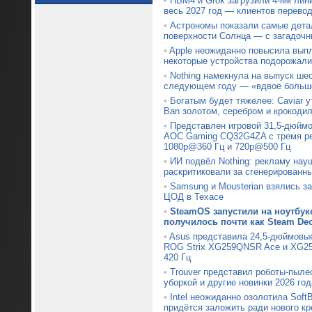
•
HBM4 и Grok загрузили 4-нм лин
весь 2027 год — клиентов перевод
•
Астрономы показали самые дета
поверхности Солнца — с загадочн
•
Apple неожиданно повысила вып
некоторые устройства подорожали
•
Nothing намекнула на выпуск ше
следующем году — «вдвое больше
•
Богатым будет тяжелее: Caviar 
Ban золотом, серебром и крокоди
•
Представлен игровой 31,5-дюймо
AOC Gaming CQ32G4ZA с тремя р
1080p@360 Гц и 720p@500 Гц
•
ИИ подвёл Nothing: рекламу нау
раскритиковали за сгенерированн
•
Samsung и Mousterian взялись з
ЦОД в Техасе
•
SteamOS запустили на ноутбуке
получилось почти как Steam De
•
Asus представила 24,5-дюймовы
ROG Strix XG259QNSR Ace и XG25
420 Гц
•
Trouver представил роботы-пыле
уборкой и другие новинки 2026 год
•
Intel неожиданно озолотила Soft
придётся заложить ради нового кр