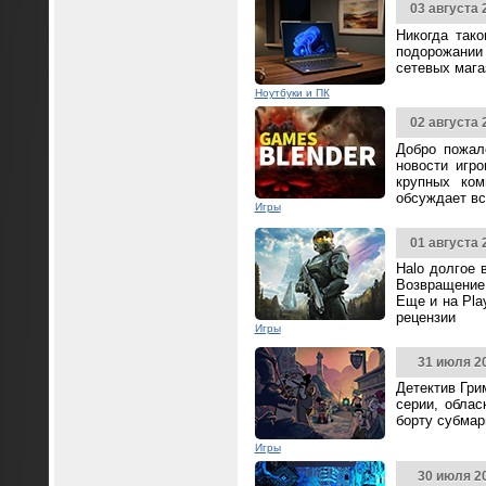
03 августа 
Никогда так
подорожании 
сетевых мага
Ноутбуки и ПК
02 августа 
Добро пожал
новости игр
крупных ком
обсуждает вс
Игры
01 августа 
Halo долгое 
Возвращение 
Еще и на Pla
рецензии
Игры
31 июля 2
Детектив Гри
серии, облас
борту субмар
Игры
30 июля 2