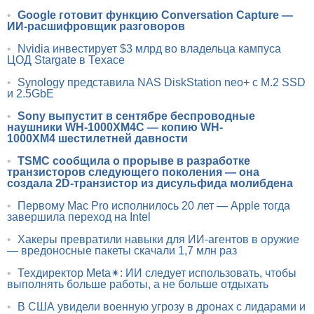
•
Google готовит функцию Conversation Capture —
ИИ-расшифровщик разговоров
•
Nvidia инвестирует $3 млрд во владельца кампуса
ЦОД Stargate в Техасе
•
Synology представила NAS DiskStation neo+ с M.2 SSD
и 2.5GbE
•
Sony выпустит в сентябре беспроводные
наушники WH-1000XM4C — копию WH-
1000XM4 шестилетней давности
•
TSMC сообщила о прорыве в разработке
транзисторов следующего поколения — она
создала 2D-транзистор из дисульфида молибдена
•
Первому Mac Pro исполнилось 20 лет — Apple тогда
завершила переход на Intel
•
Хакеры превратили навыки для ИИ-агентов в оружие
— вредоносные пакеты скачали 1,7 млн раз
•
Техдиректор Meta✴: ИИ следует использовать, чтобы
выполнять больше работы, а не больше отдыхать
•
В США увидели военную угрозу в дронах с лидарами и