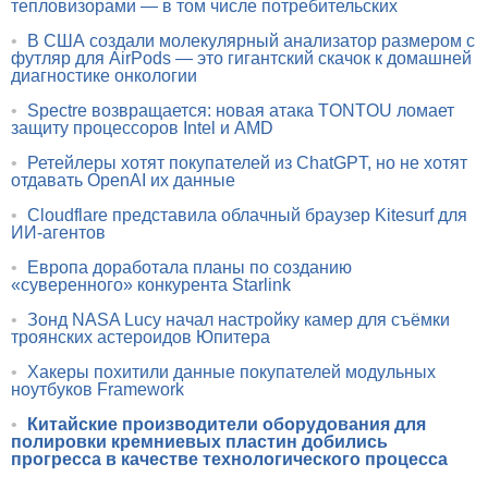
тепловизорами — в том числе потребительских
•
В США создали молекулярный анализатор размером с
футляр для AirPods — это гигантский скачок к домашней
диагностике онкологии
•
Spectre возвращается: новая атака TONTOU ломает
защиту процессоров Intel и AMD
•
Ретейлеры хотят покупателей из ChatGPT, но не хотят
отдавать OpenAI их данные
•
Cloudflare представила облачный браузер Kitesurf для
ИИ-агентов
•
Европа доработала планы по созданию
«суверенного» конкурента Starlink
•
Зонд NASA Lucy начал настройку камер для съёмки
троянских астероидов Юпитера
•
Хакеры похитили данные покупателей модульных
ноутбуков Framework
•
Китайские производители оборудования для
полировки кремниевых пластин добились
прогресса в качестве технологического процесса