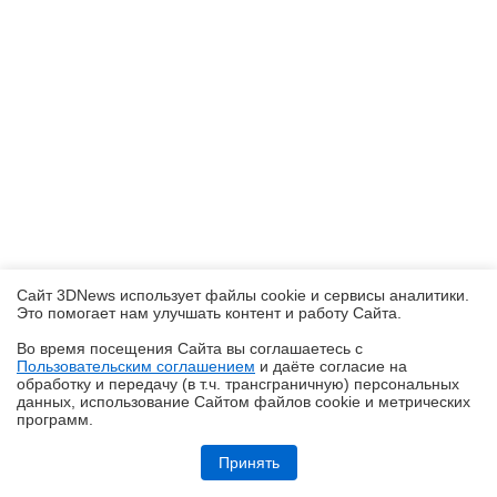
Сайт 3DNews использует файлы cookie и сервисы аналитики.
Это помогает нам улучшать контент и работу Cайта.
Во время посещения Cайта вы соглашаетесь с
Пользовательским соглашением
и даёте согласие на
✖
обработку и передачу (в т.ч. трансграничную) персональных
данных, использование Cайтом файлов cookie и метрических
программ.
realme P4, realme P4x и realme P4 Lite: заход в ту же реку, но с
другого берега
Принять