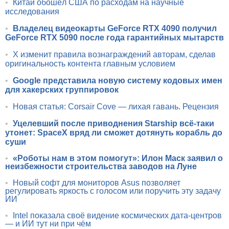
•
Китай обошёл США по расходам на научные
исследования
•
Владелец видеокарты GeForce RTX 4090 получил
GeForce RTX 5090 после года гарантийных мытарств
•
X изменит правила вознаграждений авторам, сделав
оригинальность контента главным условием
•
Google представила новую систему кодовых имен
для хакерских группировок
•
Новая статья: Corsair Cove — лихая гавань. Рецензия
•
Уцелевший после приводнения Starship всё-таки
утонет: SpaceX вряд ли сможет дотянуть корабль до
суши
•
«Роботы нам в этом помогут»: Илон Маск заявил о
неизбежности строительства заводов на Луне
•
Новый софт для мониторов Asus позволяет
регулировать яркость с голосом или поручить эту задачу
ИИ
•
Intel показала своё видение космических дата-центров
— и ИИ тут ни при чём