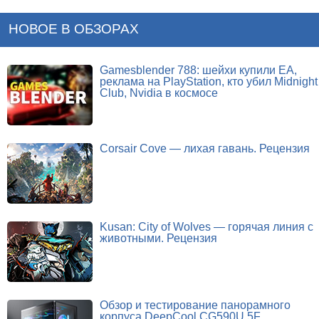
НОВОЕ В ОБЗОРАХ
Gamesblender 788: шейхи купили EA,
реклама на PlayStation, кто убил Midnight
Club, Nvidia в космосе
Corsair Cove — лихая гавань. Рецензия
Kusan: City of Wolves — горячая линия с
животными. Рецензия
Обзор и тестирование панорамного
корпуса DeepCool CG590U 5F