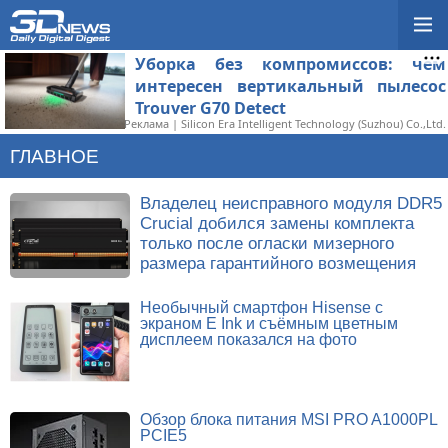
Уборка без компромиссов: чем
интересен вертикальный пылесос
Trouver G70 Detect
Реклама | Silicon Era Intelligent Technology (Suzhou) Co.,Ltd.
ГЛАВНОЕ
Владелец неисправного модуля DDR5
Crucial добился замены комплекта
только после огласки мизерного
размера гарантийного возмещения
Необычный смартфон Hisense с
экраном E Ink и съёмным цветным
дисплеем показался на фото
Обзор блока питания MSI PRO A1000PL
PCIE5