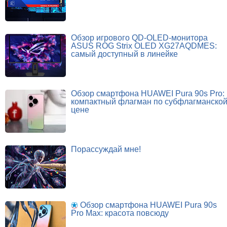
Обзор игрового QD-OLED-монитора
ASUS ROG Strix OLED XG27AQDMES:
самый доступный в линейке
Обзор смартфона HUAWEI Pura 90s Pro:
компактный флагман по субфлагманско
цене
Порассуждай мне!
Обзор смартфона HUAWEI Pura 90s
Pro Max: красота повсюду