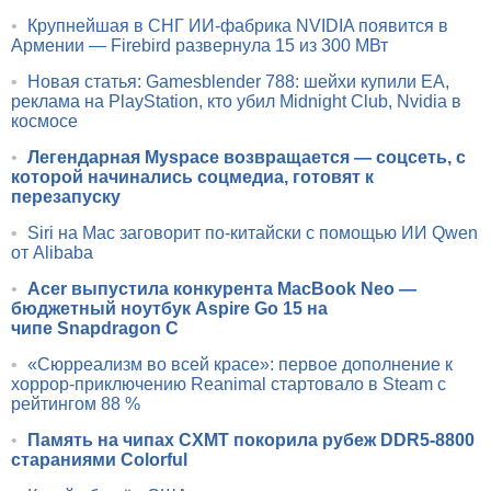
•
Крупнейшая в СНГ ИИ-фабрика NVIDIA появится в
Армении — Firebird развернула 15 из 300 МВт
•
Новая статья: Gamesblender 788: шейхи купили EA,
реклама на PlayStation, кто убил Midnight Club, Nvidia в
космосе
•
Легендарная Myspace возвращается — соцсеть, с
которой начинались соцмедиа, готовят к
перезапуску
•
Siri на Mac заговорит по-китайски с помощью ИИ Qwen
от Alibaba
•
Acer выпустила конкурента MacBook Neo —
бюджетный ноутбук Aspire Go 15 на
чипе Snapdragon C
•
«Сюрреализм во всей красе»: первое дополнение к
хоррор-приключению Reanimal стартовало в Steam с
рейтингом 88 %
•
Память на чипах CXMT покорила рубеж DDR5-8800
стараниями Colorful