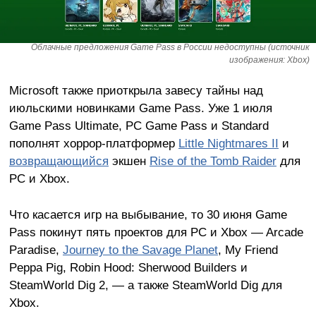
Облачные предложения Game Pass в России недоступны (источник
изображения: Xbox)
Microsoft также приоткрыла завесу тайны над
июльскими новинками Game Pass. Уже 1 июля
Game Pass Ultimate, PC Game Pass и Standard
пополнят хоррор-платформер
Little Nightmares II
и
возвращающийся
экшен
Rise of the Tomb Raider
для
PC и Xbox.
Что касается игр на выбывание, то 30 июня Game
Pass покинут пять проектов для PC и Xbox — Arcade
Paradise,
Journey to the Savage Planet
, My Friend
Peppa Pig, Robin Hood: Sherwood Builders и
SteamWorld Dig 2, — а также SteamWorld Dig для
Xbox.