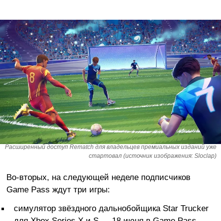
Расширенный доступ Rematch для владельцев премиальных изданий уже
стартовал (источник изображения: Sloclap)
Во-вторых, на следующей неделе подписчиков
Game Pass ждут три игры:
симулятор звёздного дальнобойщика Star Trucker
для Xbox Series X и S — 18 июня в Game Pass