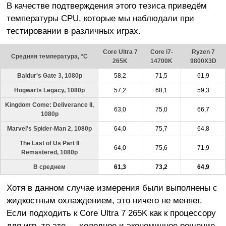
В качестве подтверждения этого тезиса приведём
температуры CPU, которые мы наблюдали при
тестировании в различных играх.
Core Ultra 7
Core i7-
Ryzen 7
Средняя температура, °C
265K
14700K
9800X3D
Baldur's Gate 3, 1080p
58,2
71,5
61,9
Hogwarts Legacy, 1080p
57,2
68,1
59,3
Kingdom Come: Deliverance II,
63,0
75,0
66,7
1080p
Marvel's Spider-Man 2, 1080p
64,0
75,7
64,8
The Last of Us Part II
64,0
75,6
71,9
Remastered, 1080p
В среднем
61,3
73,2
64,9
Хотя в данном случае измерения были выполнены с
жидкостным охлаждением, это ничего не меняет.
Если подходить к Core Ultra 7 265K как к процессору
для игр, то это — холодное и экономичное решение,