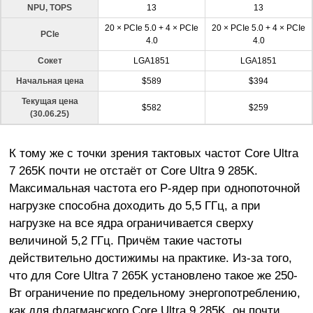
NPU, TOPS
13
13
20 × PCIe 5.0 + 4 × PCIe
20 × PCIe 5.0 + 4 × PCIe
PCIe
4.0
4.0
Сокет
LGA1851
LGA1851
Начальная цена
$589
$394
Текущая цена
$582
$259
(30.06.25)
К тому же с точки зрения тактовых частот Core Ultra
7 265K почти не отстаёт от Core Ultra 9 285K.
Максимальная частота его P-ядер при однопоточной
нагрузке способна доходить до 5,5 ГГц, а при
нагрузке на все ядра ограничивается сверху
величиной 5,2 ГГц. Причём такие частоты
действительно достижимы на практике. Из-за того,
что для Core Ultra 7 265K установлено такое же 250-
Вт ограничение по предельному энергопотреблению,
как для флагманского Core Ultra 9 285K, он почти