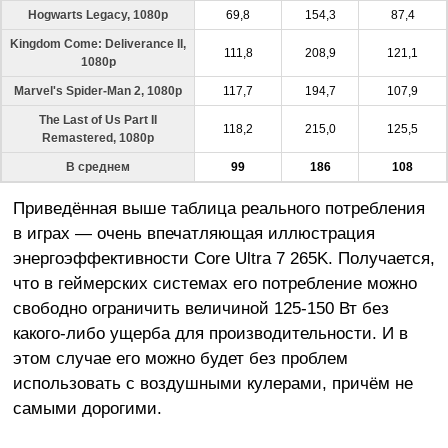
Hogwarts Legacy, 1080p
69,8
154,3
87,4
Kingdom Come: Deliverance II,
111,8
208,9
121,1
1080p
Marvel's Spider-Man 2, 1080p
117,7
194,7
107,9
The Last of Us Part II
118,2
215,0
125,5
Remastered, 1080p
В среднем
99
186
108
Приведённая выше таблица реального потребления
в играх — очень впечатляющая иллюстрация
энергоэффективности Core Ultra 7 265K. Получается,
что в геймерских системах его потребление можно
свободно ограничить величиной 125-150 Вт без
какого-либо ущерба для производительности. И в
этом случае его можно будет без проблем
использовать с воздушными кулерами, причём не
самыми дорогими.