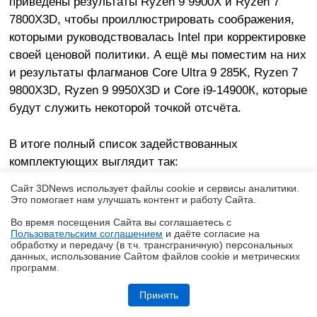
приведены результаты Ryzen 9 9900X и Ryzen 7
7800X3D, чтобы проиллюстрировать соображения,
которыми руководствовалась Intel при корректировке
своей ценовой политики. А ещё мы поместим на них
и результаты флагманов Core Ultra 9 285K, Ryzen 7
9800X3D, Ryzen 9 9950X3D и Core i9-14900К, которые
будут служить некоторой точкой отсчёта.
В итоге полный список задействованных
комплектующих выглядит так:
Процессоры:
Сайт 3DNews использует файлы cookie и сервисы аналитики.
Это помогает нам улучшать контент и работу Cайта.
AMD Ryzen 9 9950X3D (Granite Ridge, 16 ядер,
4,3-5,7 ГГц, 128 Мбайт L3);
Во время посещения Cайта вы соглашаетесь с
Пользовательским соглашением
и даёте согласие на
✖
AMD Ryzen 9 9900X (Granite Ridge, 12 ядер, 4,4-
обработку и передачу (в т.ч. трансграничную) персональных
данных, использование Cайтом файлов cookie и метрических
5,6 ГГц, 64 Мбайт L3);
программ.
AMD Ryzen 7 9800X3D (Granite Ridge, 8 ядер, 4,7-
Ryzen и DDR5-6000 на чипах Samsung — G.Skill даёт добро
5,2 ГГц, 96 Мбайт L3);
Принять
AMD Ryzen 7 9700X (Granite Ridge, 8 ядер, 3,8-