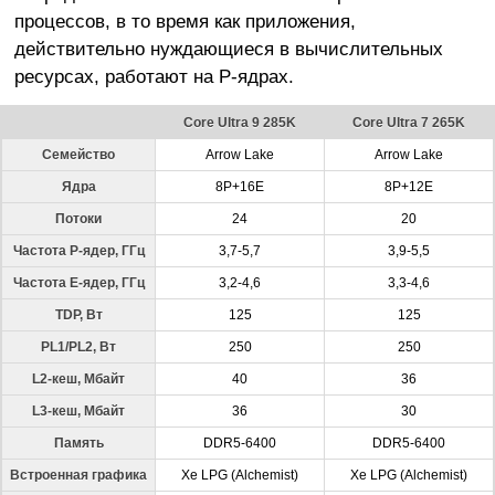
процессов, в то время как приложения,
действительно нуждающиеся в вычислительных
ресурсах, работают на P-ядрах.
Core Ultra 9 285K
Core Ultra 7 265K
Семейство
Arrow Lake
Arrow Lake
Ядра
8P+16E
8P+12E
Потоки
24
20
Частота P-ядер, ГГц
3,7-5,7
3,9-5,5
Частота E-ядер, ГГц
3,2-4,6
3,3-4,6
TDP, Вт
125
125
PL1/PL2, Вт
250
250
L2-кеш, Мбайт
40
36
L3-кеш, Мбайт
36
30
Память
DDR5-6400
DDR5-6400
Встроенная графика
Xe LPG (Alchemist)
Xe LPG (Alchemist)