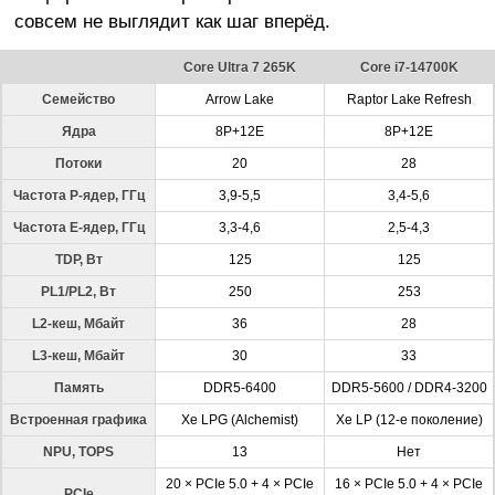
совсем не выглядит как шаг вперёд.
Core Ultra 7 265K
Core i7-14700K
Семейство
Arrow Lake
Raptor Lake Refresh
Ядра
8P+12E
8P+12E
Потоки
20
28
Частота P-ядер, ГГц
3,9-5,5
3,4-5,6
Частота E-ядер, ГГц
3,3-4,6
2,5-4,3
TDP, Вт
125
125
PL1/PL2, Вт
250
253
L2-кеш, Мбайт
36
28
L3-кеш, Мбайт
30
33
Память
DDR5-6400
DDR5-5600 / DDR4-3200
Встроенная графика
Xe LPG (Alchemist)
Xe LP (12-е поколение)
NPU, TOPS
13
Нет
20 × PCIe 5.0 + 4 × PCIe
16 × PCIe 5.0 + 4 × PCIe
PCIe