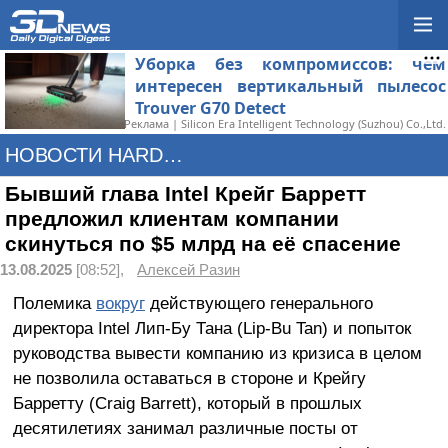
Уборка без компромиссов: чем
интересен вертикальный пылесос
Trouver G70 Detect
Реклама | Silicon Era Intelligent Technology (Suzhou) Co.,Ltd.
НОВОСТИ HARDWARE
Бывший глава Intel Крейг Барретт
предложил клиентам компании
скинуться по $5 млрд на её спасение
13.08.2025
[08:52],
Алексей Разин
Полемика
вокруг
действующего генерального
директора Intel Лип-Бу Тана (Lip-Bu Tan) и попыток
руководства вывести компанию из кризиса в целом
не позволила оставаться в стороне и Крейгу
Барретту (Craig Barrett), который в прошлых
десятилетиях занимал различные посты от