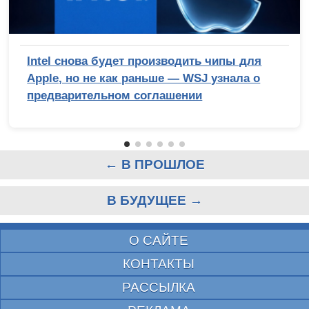
Intel снова будет производить чипы для
Apple, но не как раньше — WSJ узнала о
предварительном соглашении
← В ПРОШЛОЕ
В БУДУЩЕЕ →
О САЙТЕ
КОНТАКТЫ
РАССЫЛКА