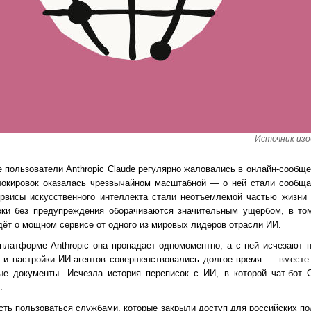
Источник изоб
 пользователи Anthropic Claude регулярно жаловались в онлайн-сообще
 блокировок оказалась чрезвычайном масштабной — о ней стали сообщ
ервисы искусственного интеллекта стали неотъемлемой частью жизни 
овки без предупреждения оборачиваются значительным ущербом, в то
идёт о мощном сервисе от одного из мировых лидеров отрасли ИИ.
 платформе Anthropic она пропадает одномоментно, а с ней исчезают 
 и настройки ИИ-агентов совершенствовались долгое время — вместе 
ые документы. Исчезла история переписок с ИИ, в которой чат-бот C
.
сть пользоваться службами, которые закрыли доступ для российских по