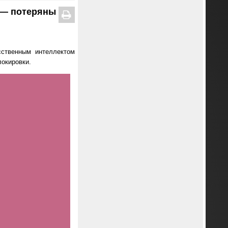
e — потеряны
сственным интеллектом
локировки.