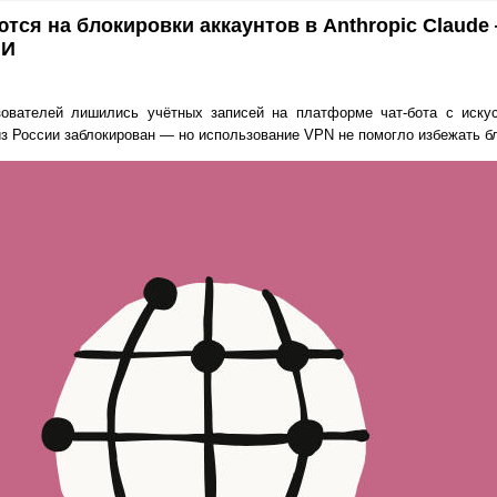
тся на блокировки аккаунтов в Anthropic Claud
ИИ
зователей лишились учётных записей на платформе чат-бота с иску
 из России заблокирован — но использование VPN не помогло избежать б