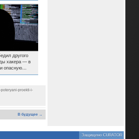
едил другого
ды хакера — в
и опасную
oteryani-proekti-i-
В будущее →
Защищено CURATOR