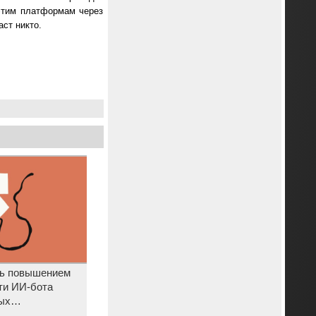
этим платформам через
аст никто.
сь повышением
ти ИИ-бота
ых