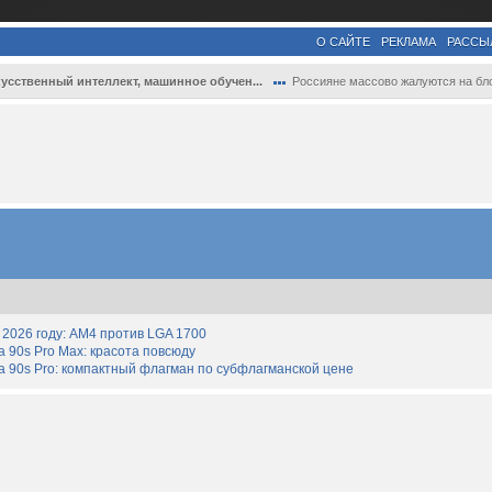
О САЙТЕ
РЕКЛАМА
РАССЫ
усственный интеллект, машинное обучен...
Россияне массово жалуются на блокировки .
2026 году: AM4 против LGA 1700
90s Pro Max: красота повсюду
 90s Pro: компактный флагман по субфлагманской цене