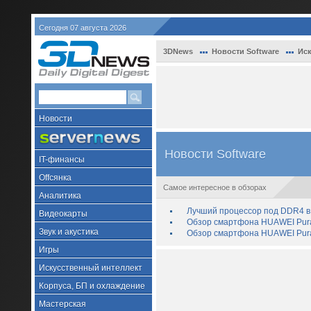
Сегодня 07 августа 2026
3DNews
Новости Software
Иск
Новости
Новости Software
IT-финансы
Offсянка
Самое интересное в обзорах
Аналитика
Лучший процессор под DDR4 в 
Видеокарты
Обзор смартфона HUAWEI Pura 
Звук и акустика
Обзор смартфона HUAWEI Pura
Игры
Искусственный интеллект
Корпуса, БП и охлаждение
Мастерская