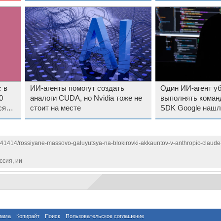
 в
ИИ-агенты помогут создать
Один ИИ-агент уб
0
аналоги CUDA, но Nvidia тоже не
выполнять коман
ся
стоит на месте
SDK Google нашл
схему атаки
141414/rossiyane-massovo-galuyutsya-na-blokirovki-akkauntov-v-anthropic-claude-p
ссия
,
ии
лама
Копирайт
Поиск
Пользовательское соглашение