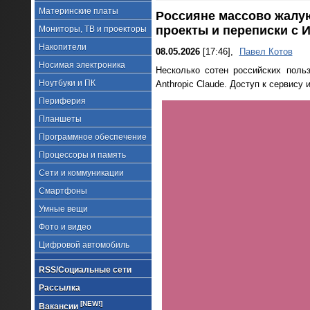
Материнские платы
Россияне массово жалую
проекты и переписки с 
Мониторы, ТВ и проекторы
Накопители
08.05.2026
[17:46],
Павел Котов
Носимая электроника
Несколько сотен российских поль
Ноутбуки и ПК
Anthropic Claude. Доступ к сервису
Периферия
Планшеты
Программное обеспечение
Процессоры и память
Сети и коммуникации
Смартфоны
Умные вещи
Фото и видео
Цифровой автомобиль
RSS/Социальные сети
Рассылка
[NEW!]
Вакансии