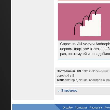
Спрос на ИИ-услуги Anthropic
первом квартале взлетел в 8
раз, поэтому ей и понадобил
суперкомпьютер Маска
Постоянный URL:
https://3dnews.ru/1
perepiski-s-ii
Теги:
anthropic
,
claude
,
блокировка
,
ро
← В прошлое
О сайте
Контакты
Рассылка
Рек