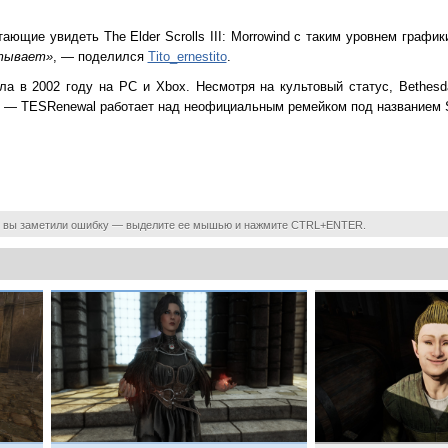
ающие увидеть The Elder Scrolls III: Morrowind с таким уровнем графи
тывает»
, — поделился
Tito_ernestito
.
вышла в 2002 году на PC и Xbox. Несмотря на культовый статус, Bethes
т — TESRenewal работает над неофициальным ремейком под названием 
 вы заметили ошибку — выделите ее мышью и нажмите CTRL+ENTER.