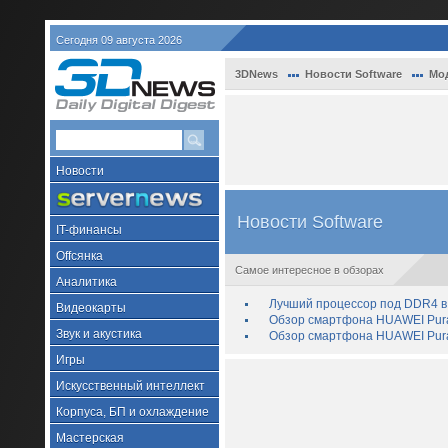
Сегодня 09 августа 2026
3DNews
Новости Software
Мод
Новости
Новости Software
IT-финансы
Offсянка
Самое интересное в обзорах
Аналитика
Лучший процессор под DDR4 в 
Видеокарты
Обзор смартфона HUAWEI Pura 
Звук и акустика
Обзор смартфона HUAWEI Pura
Игры
Искусственный интеллект
Корпуса, БП и охлаждение
Мастерская