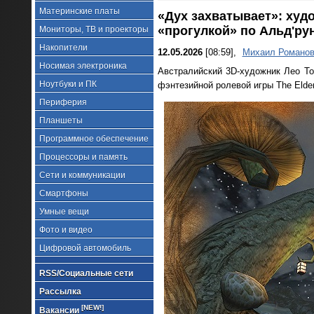
Материнские платы
«Дух захватывает»: худо
«прогулкой» по Альд'ру
Мониторы, ТВ и проекторы
Накопители
12.05.2026
[08:59],
Михаил Романо
Носимая электроника
Австралийский 3D-художник Лео Тор
Ноутбуки и ПК
фэнтезийной ролевой игры The Elder 
Периферия
Планшеты
Программное обеспечение
Процессоры и память
Сети и коммуникации
Смартфоны
Умные вещи
Фото и видео
Цифровой автомобиль
RSS/Социальные сети
Рассылка
[NEW!]
Вакансии