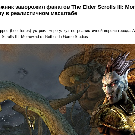
жник заворожил фанатов The Elder Scrolls III: Mo
ну в реалистичном масштабе
в
рес (Leo Torres) устроил «прогулку» по реалистичной версии города А
Scrolls III: Morrowind от Bethesda Game Studios.