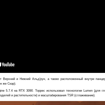
т Верхний и Нижний Альд'рун, а также расположенный внутри панци
н же Скар).
gine 5.7.4 на RTX 3090. Торрес использовал технологии Lumen (для г
моделей и растительности) и масштабирования TSR (сглаживание).