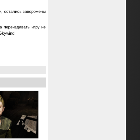
ки, остались заворожены
da переиздавать игру не
Skywind.