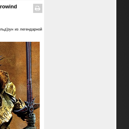
rrowind
льд'рун из легендарной