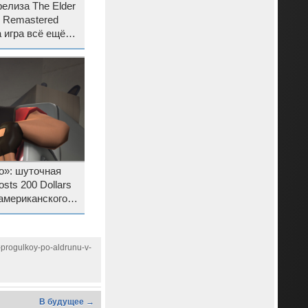
 релиза The Elder
on Remastered
а игра всё ещё
о»: шуточная
sts 200 Dollars
американского
онером
-progulkoy-po-aldrunu-v-
В будущее →