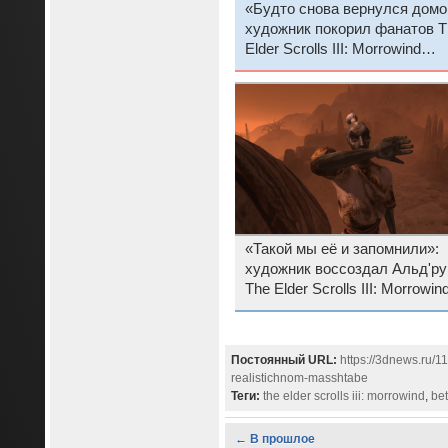
«Будто снова вернулся домо
художник покорил фанатов T
Elder Scrolls III: Morrowind
воссозданием Балморы в
реалистичном масштабе
«Такой мы её и запомнили»:
художник воссоздал Альд'ру
The Elder Scrolls III: Morrowin
реалистичном масштабе, и
фанаты в восторге
Постоянный URL:
https://3dnews.ru/1
realistichnom-masshtabe
Теги:
the elder scrolls iii: morrowind
,
be
← В прошлое