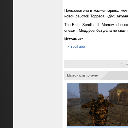
Пользователи в комментариях, мечт
новой работой Торреса.
«Дух захва
The Elder Scrolls III: Morrowind 
спешит. Моддеры без дела не сидя
Источник:
YouTube
Если
Материалы по теме