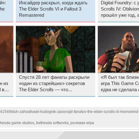
й»:
Инсайдер раскрыл, когда ждать
Digital Foundry: с
he
The Elder Scrolls VI и Fallout 3
Scrolls IV: Oblivi
Remastered
прошёл уже год, 
сломана
Спустя 28 лет фанаты раскрыли
«Я был так близк
н из
«один из старейших» секретов
игра This Game Co
d в
The Elder Scrolls — что
едва не сделала 
скрывается под женскими
подростка милли
юбками в Redguard
141549/duh-zahvativaet-hudognik-zavorogil-fanatov-the-elder-scrolls-iii-morrowind
thesda game studios
,
bethesda softworks
,
ролевая игра