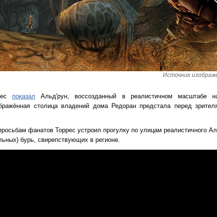
Источник изображен
ррес
показал
Альд'рун, воссозданный в реалистичном масштабе н
бражённая столица владений дома Редоран предстала перед зрител
росьбам фанатов Торрес устроил прогулку по улицам реалистичного Аль
ьных) бурь, свирепствующих в регионе.