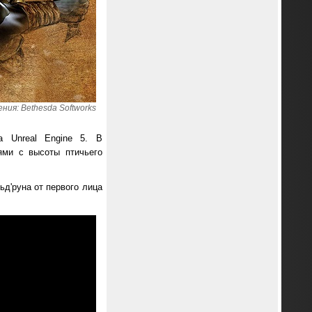
ия: Bethesda Softworks
а Unreal Engine 5. В
ями с высоты птичьего
д'руна от первого лица