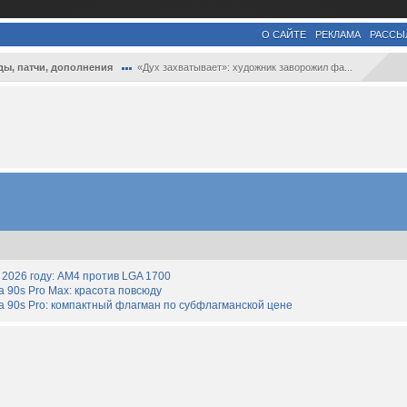
О САЙТЕ
РЕКЛАМА
РАССЫ
ы, патчи, дополнения
«Дух захватывает»: художник заворожил фа...
2026 году: AM4 против LGA 1700
90s Pro Max: красота повсюду
 90s Pro: компактный флагман по субфлагманской цене