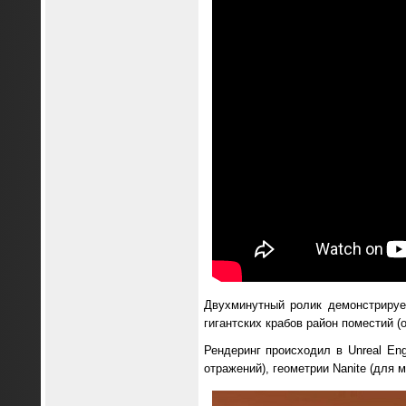
Двухминутный ролик демонстрируе
гигантских крабов район поместий (о
Рендеринг происходил в Unreal En
отражений), геометрии Nanite (для 