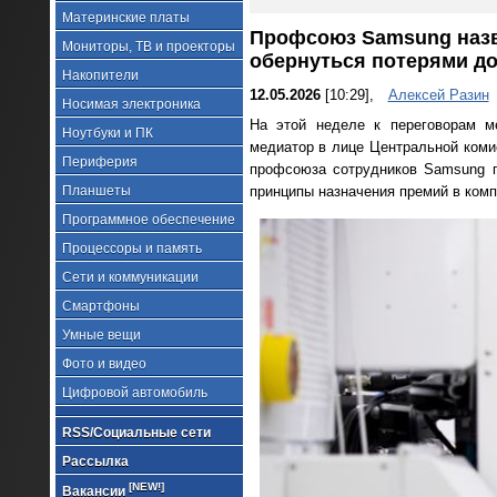
Материнские платы
Профсоюз Samsung назв
Мониторы, ТВ и проекторы
обернуться потерями до
Накопители
12.05.2026
[10:29],
Алексей Разин
Носимая электроника
На этой неделе к переговорам м
Ноутбуки и ПК
медиатор в лице Центральной коми
Периферия
профсоюза сотрудников Samsung п
Планшеты
принципы назначения премий в комп
Программное обеспечение
Процессоры и память
Сети и коммуникации
Смартфоны
Умные вещи
Фото и видео
Цифровой автомобиль
RSS/Социальные сети
Рассылка
[NEW!]
Вакансии