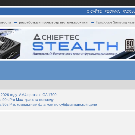
О САЙТЕ
РЕКЛАМА
РАССЫ
овости
разработка и производство электроники
Профсоюз Samsung назвал условие отмены в.
727137650
2026 году: AM4 против LGA 1700
90s Pro Max: красота повсюду
 90s Pro: компактный флагман по субфлагманской цене