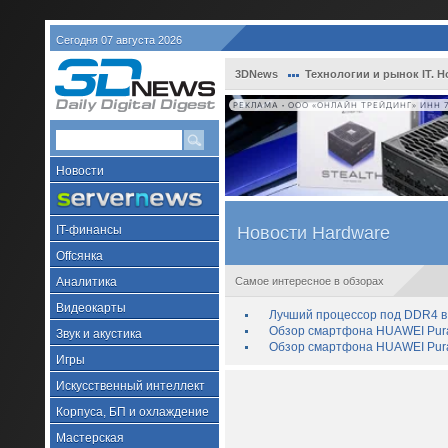
Сегодня 07 августа 2026
3DNews
Технологии и рынок IT. Н
РЕКЛАМА • ООО «ОНЛАЙН ТРЕЙДИНГ» ИНН 7
Новости
IT-финансы
Новости Hardware
Offсянка
Аналитика
Самое интересное в обзорах
Видеокарты
Лучший процессор под DDR4 в 
Обзор смартфона HUAWEI Pura 
Звук и акустика
Обзор смартфона HUAWEI Pura
Игры
Искусственный интеллект
Корпуса, БП и охлаждение
Мастерская