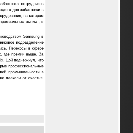
абастовка сотрудников
ждого дня забастовки в
борудования, на котором
 премиальных выплат, в
уководством Samsung в
дниковое подразделение
ись. Перекосы в сфере
x, где премии выше. За
x. Цой подчеркнул, что
торые профессиональные
овой промышленности в
но плакали от счастья.