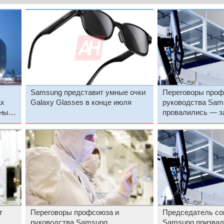
Samsung представит умные очки
Переговоры проф
ах
Galaxy Glasses в конце июля
руководства Sam
ены
провалились — з
намечена на 21 м
т
Переговоры профсоюза и
Председатель со
руководства Samsung
Samsung призвал