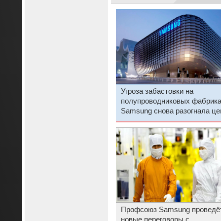
Угроза забастовки на
полупроводниковых фабрик
Samsung снова разогнала ц
на память
Профсоюз Samsung проведё
новые переговоры с