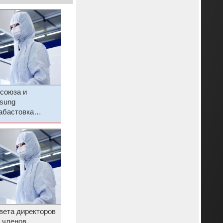
союза и
sung
абастовка
ая
вета директоров
 членов