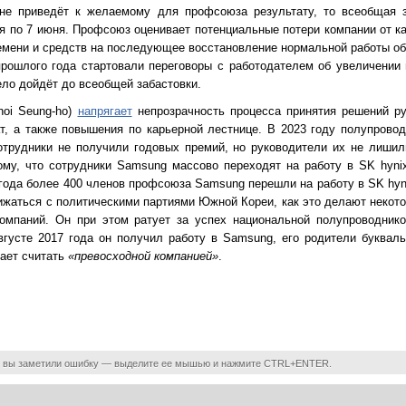
не приведёт к желаемому для профсоюза результату, то всеобщая з
 по 7 июня. Профсоюз оценивает потенциальные потери компании от ка
времени и средств на последующее восстановление нормальной работы о
прошлого года стартовали переговоры с работодателем об увеличении
ело дойдёт до всеобщей забастовки.
oi Seung-ho)
напрягает
непрозрачность процесса принятия решений р
т, а также повышения по карьерной лестнице. В 2023 году полупрово
отрудники не получили годовых премий, но руководители их не лишил
ому, что сотрудники Samsung массово переходят на работу в SK hyni
года более 400 членов профсоюза Samsung перешли на работу в SK hyni
жаться с политическими партиями Южной Кореи, как это делают неко
компаний. Он при этом ратует за успех национальной полупроводник
вгусте 2017 года он получил работу в Samsung, его родители букваль
ает считать
«превосходной компанией»
.
 вы заметили ошибку — выделите ее мышью и нажмите CTRL+ENTER.