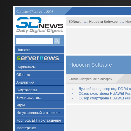
Сегодня 07 августа 2026
3DNews
Новости Software
Иск
Новости
Новости Software
IT-финансы
Offсянка
Самое интересное в обзорах
Аналитика
Лучший процессор под DDR4 в 
Видеокарты
Обзор смартфона HUAWEI Pura 
Звук и акустика
Обзор смартфона HUAWEI Pura
Игры
Искусственный интеллект
Корпуса, БП и охлаждение
Мастерская