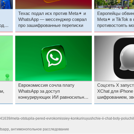
Техас подал иск против Meta✴ и
Европейцы обвин
х
WhatsApp — мессенджер соврал
Meta✴ и TikTok в
од
про зашифрованные переписки
противостоять м
пока
Еврокомиссия сочла плату
Соцсеть X запус
и,
WhatsApp за доступ
XChat для iPhone 
конкурирующих ИИ равносильной
шифрованием, зв
запрету
передачей докуме
141639/meta-otstupila-pered-evrokomissiey-konkuriruyushchie-ii-chat-boty-poluchil
tsapp
,
антимонопольное расследование