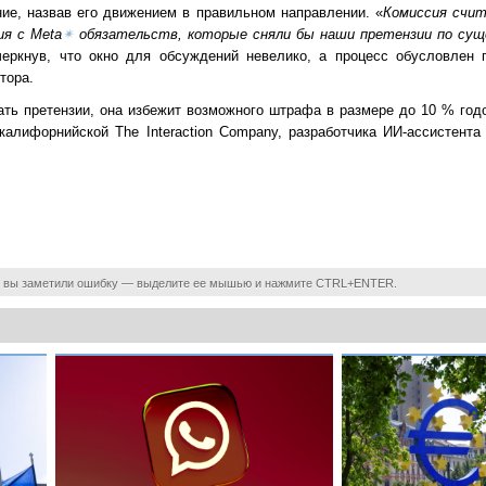
ние, назвав его движением в правильном направлении. «
Комиссия счи
ия с Meta
✴
обязательств, которые сняли бы наши претензии по сущ
черкнув, что окно для обсуждений невелико, а процесс обусловлен
тора.
ть претензии, она избежит возможного штрафа в размере до 10 % годо
алифорнийской The Interaction Company, разработчика ИИ-ассистента
 вы заметили ошибку — выделите ее мышью и нажмите CTRL+ENTER.