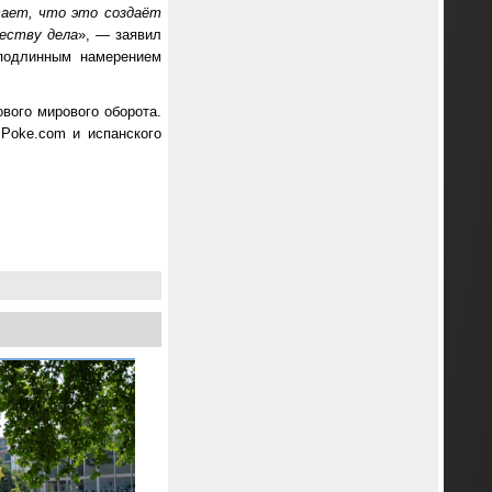
тает, что это создаёт
еству дела
», — заявил
 подлинным намерением
вого мирового оборота.
 Poke.com и испанского