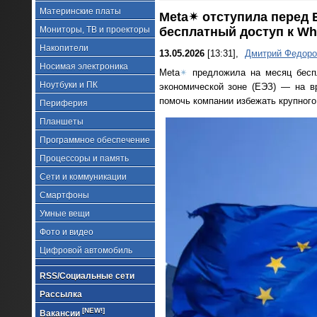
Материнские платы
Meta✴ отступила перед
Мониторы, ТВ и проекторы
бесплатный доступ к Wh
Накопители
13.05.2026
[13:31],
Дмитрий Федоро
Носимая электроника
Meta
✴
предложила на месяц беспл
Ноутбуки и ПК
экономической зоне (ЕЭЗ) — на в
помочь компании избежать крупног
Периферия
Планшеты
Программное обеспечение
Процессоры и память
Сети и коммуникации
Смартфоны
Умные вещи
Фото и видео
Цифровой автомобиль
RSS/Социальные сети
Рассылка
[NEW!]
Вакансии