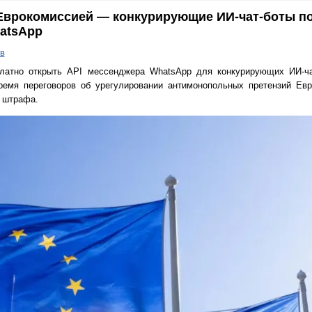
 Еврокомиссией — конкурирующие ИИ-чат-боты п
atsApp
в
атно открыть API мессенджера WhatsApp для конкурирующих ИИ-ча
ремя переговоров об урегулировании антимонопольных претензий Евр
о штрафа.