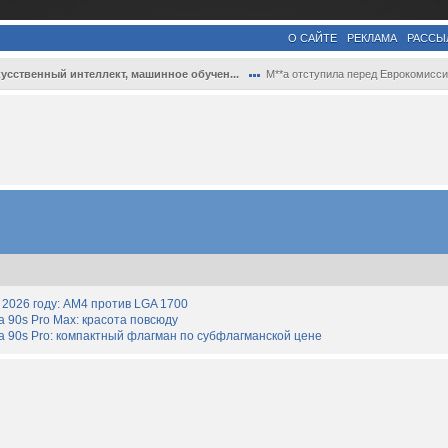
О САЙТЕ
РЕКЛАМА
РАССЫ
усственный интеллект, машинное обучен...
M**a отступила перед Еврокомиссией — кон.
2026 году: AM4 против LGA 1700
90s Pro Max: красота повсюду
 90s Pro: компактный флагман по субфлагманской цене