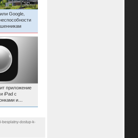
или Google,
 неспособности
ошенникам
тит приложение
и iPad с
онками и
нтов 17 апреля
i-besplatny-dostup-k-