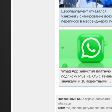
Европарламент отказался
узаконить сканирование все
переписок в мессенджерах п
предлогом защиты детей — 
что
WhatsApp запустил платную
подписку Plus на iOS с темам
значками и 18 акцентными
цветами
Постоянный URL:
https://3dnews.ru/1
whatsapp
Теги:
me
,
европа
,
регулирование
,
wha