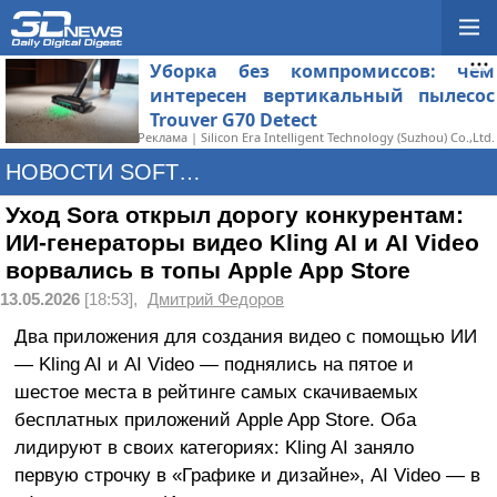
Уборка без компромиссов: чем
интересен вертикальный пылесос
Trouver G70 Detect
Реклама | Silicon Era Intelligent Technology (Suzhou) Co.,Ltd.
НОВОСТИ SOFTWARE
Уход Sora открыл дорогу конкурентам:
ИИ-генераторы видео Kling AI и AI Video
ворвались в топы Apple App Store
13.05.2026
[18:53],
Дмитрий Федоров
Два приложения для создания видео с помощью ИИ
— Kling AI и AI Video — поднялись на пятое и
шестое места в рейтинге самых скачиваемых
бесплатных приложений Apple App Store. Оба
лидируют в своих категориях: Kling AI заняло
первую строчку в «Графике и дизайне», AI Video — в