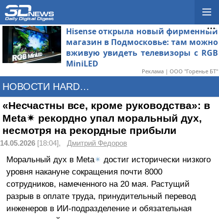
Hisense открыла новый фирменный
магазин в Подмосковье: там можно
вживую увидеть телевизоры с RGB
MiniLED
Реклама | ООО "Горенье БТ"
НОВОСТИ HARDWARE
«Несчастны все, кроме руководства»: в
Meta✴ рекордно упал моральный дух,
несмотря на рекордные прибыли
14.05.2026
[18:04],
Дмитрий Федоров
Моральный дух в Meta
✴
достиг исторически низкого
уровня накануне сокращения почти 8000
сотрудников, намеченного на 20 мая. Растущий
разрыв в оплате труда, принудительный перевод
инженеров в ИИ-подразделение и обязательная